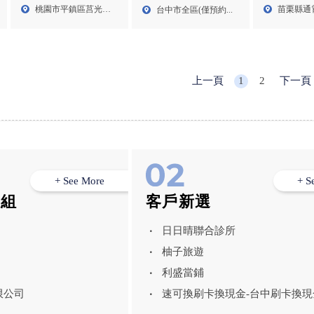
貨車買賣
購,桃園精品店,桃園二手
購,西區手機收購
苗栗縣通
桃園市平鎮區莒光路
台中市全區(僅預約...
精品店,平鎮精品店,平鎮
路50...
22號...
二手精品店
上一頁
1
2
下一頁
+ See More
+ S
模組
客戶新選
日日晴聯合診所
柚子旅遊
利盛當鋪
限公司
速可換刷卡換現金-台中刷卡換現