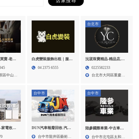
台北市
買賣-老酒
白虎變裝服飾出租｜服裝
沅宬珠寶精品-精品店,二
賣,台中老酒
租借,服裝出租,台中服裝
手精品店,台北名錶收購,
945
04 2375 6555
0225582233
酒買賣
租借,西區服裝租借
大同區精品包收購
原區中山路
台北市大同區重慶北
路二段...
台中市
台中市
DUN汽車報廢回收-汽車
-家電收購,
陸參國際車業-中古車買
回收,機車回收,台中汽車
,冷氣回收,
賣,二手車收購,外匯車買
台中市龍井區藝術北
70
台中市北屯區太和六