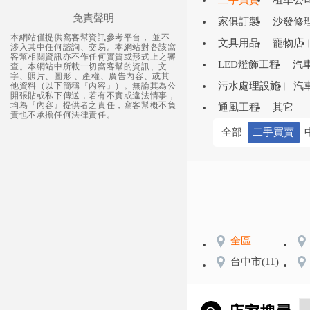
二手買賣
租車公
免責聲明
家俱訂製
沙發修
本網站僅提供窩客幫資訊參考平台， 並不
文具用品
寵物店
涉入其中任何諮詢、交易。本網站對各該窩
客幫相關資訊亦不作任何實質或形式上之審
LED燈飾工程
汽
查。本網站中所載一切窩客幫的資訊、文
字、照片、圖形 、產權、廣告內容、或其
污水處理設施
汽
他資料（以下簡稱『內容』）。無論其為公
開張貼或私下傳送，若有不實或違法情事，
均為『內容』提供者之責任，窩客幫概不負
通風工程
其它
責也不承擔任何法律責任。
全部
二手買賣
全區
台中市
(11)