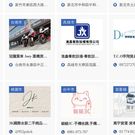
牌包收購,新竹精品包收
冰箱回收,洗
機維修,中和手機維修
新竹市東區西大路
新北市土
新北市中和區中和路
購,東區名牌包收購
電回收價格
316...
14巷...
217...
台南市
高雄市
T.C.O帝翔
進鑫餐飲設備-餐飲設備
冠騰重車 Joey-重機買賣,
賣,二手車買
買賣,餐飲設備訂製,高雄
重機販售,台南重機買賣,
0972272
高雄市大寮區琉園二
台南市永康區中正北
車買賣,內湖
餐飲設備買賣,高雄餐飲
永康重機買賣
0919492
街22...
路95...
內湖二手車
設備訂製,大寮區餐飲設
備買賣
桃園市
台中市
苗栗縣
萬宇貨運-貨
JK國際全新二手精品-精
貓貓3C-手機收購,手機買
靠行,苗栗貨
品店,二手精品店,精品收
賣,寵物保母,台中手機收
03 774 01
@952pxkck
0981-975-767