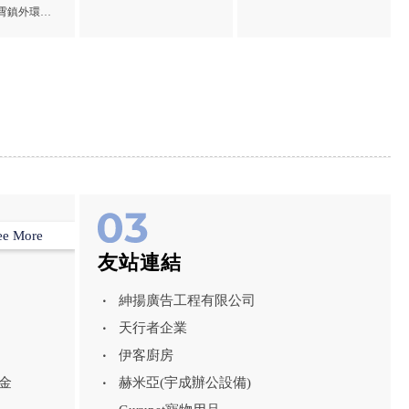
香山重機買賣
廠房拆除,桃園電子設備
霄鎮外環道
經國路...
路二段...
回收,大園廠房拆除,大園
電子設備回收
ee More
友站連結
紳揚廣告工程有限公司
天行者企業
伊客廚房
金
赫米亞(宇成辦公設備)