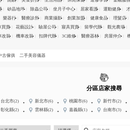
司
開鎖
美食折扣
生活用品
休閒保健
進修學習
金融服
理
矽晶地坪
除蟲公司
坐月子中心
居家看護
運動健身
樂器行
醫療診所
商業攝影
創業加盟
健康食品
理髮店
車買賣
花藝設計
驗屋公司
寢具買賣
留學代辦
觀光農場
車改裝
機車改裝
扣牌代辦
3C維修
醫療器材
房屋仲介
中古傢俱
二手美容儀器
分區店家搜尋
台北市
(2)
新北市
(6)
桃園市
(6)
新竹市
(2)
彰化縣
(2)
雲林縣
(2)
嘉義縣
(1)
台南市
(3)