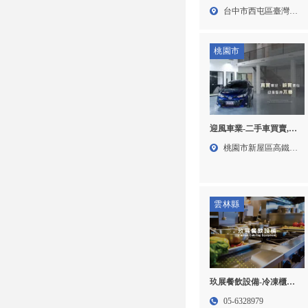
屯區勞力士收購
台中市西屯區臺灣大
道二段...
桃園市
迎風車業-二手車買賣,中
古車買賣,中古車收購,桃
桃園市新屋區高鐵南
園二手車買賣,新屋區中
路六段...
古車買賣,
雲林縣
玖展餐飲設備-冷凍櫃買
賣,大型冷凍櫃買賣,雲林
05-6328979