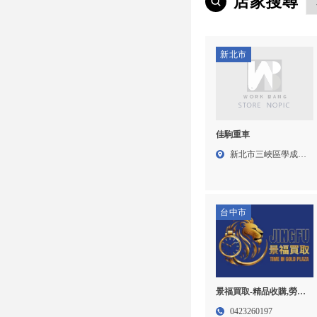
店家搜尋
新北市
佳駒重車
新北市三峽區學成路
91號...
台中市
景福買取-精品收購,勞力
士收購,台中精品收購,西
0423260197