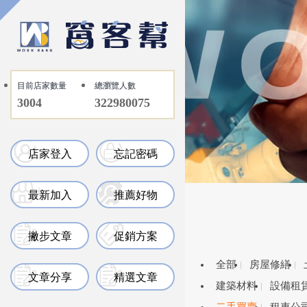
目前店家數量
總瀏覽人數
3004
322980075
店家登入
忘記密碼
最新加入
推薦好物
撇步文章
促銷方案
全部
房屋修繕
文章分享
精選文章
建築材料
設備租