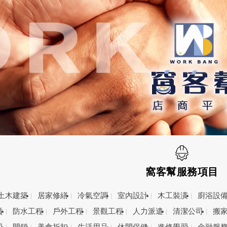
窩客幫服務項目
土木建築
居家修繕
冷氣空調
室內設計
木工裝潢
廚浴設
賃
防水工程
戶外工程
景觀工程
人力派遣
清潔公司
搬