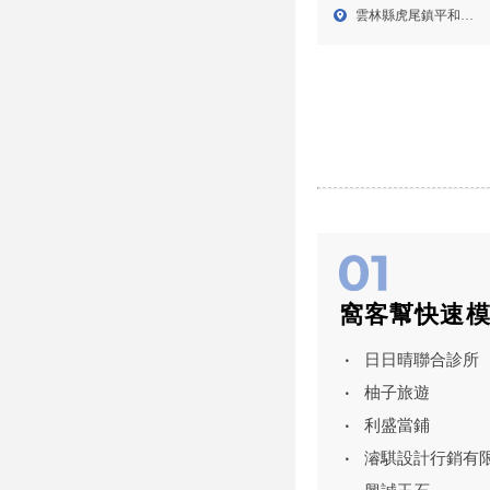
冷凍櫃買賣,虎尾冷凍櫃
雲林縣虎尾鎮平和里
買賣
003...
窩客幫快速
日日晴聯合診所
柚子旅遊
利盛當鋪
濬騏設計行銷有