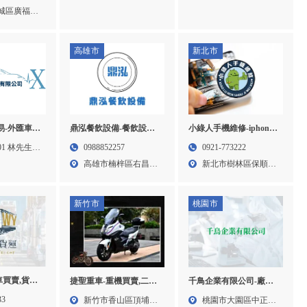
回收,台中汽車收購,北屯
衣機回收,家
賣,台中中古車買賣,台中
街2巷...
城區廣福街
街29...
區汽車回收
二手車收購,北屯區中古
車買賣
高雄市
新北市
貿易-外匯車買
鼎泓餐飲設備-餐飲設備
小綠人手機維修-iphone
賣,台北外匯
買賣,餐飲設備維修,高雄
維修,台北iphone維修,樹
701 林先生
0988852257
0921-773222
外匯車買賣,
餐飲設備買賣,高雄餐飲
林iphone維修, iPhone手
775 宋先生
高雄市楠梓區右昌街
新北市樹林區保順街
買賣
設備維修,楠梓區餐飲設
機維修,樹林iPhone手機
74...
131...
備買賣
維修
新竹市
桃園市
車買賣,貨車
捷聖重車-重機買賣,二手
千鳥企業有限公司-廠房
車買賣,通霄
重機買賣,新竹重機買賣,
拆除,電子設備回收,桃園
33
新竹市香山區頂埔里
桃園市大園區中正東