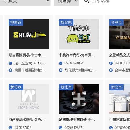
桃園市
彰化縣
台中市
順吉國際貿易-中古車收
中美汽車商行-貨車買賣,
立堡精品交流
購,汽車改裝,二手車買賣,
二手貨車買賣,彰化貨車
收購,老酒買
週一至週六 08:30-
0910-478064
0909-280-
桃園中古車收購,桃園汽
買賣,大村貨車買賣,
收購,豐原老
19:30
桃園市桃園區樹仁三
彰化縣大村鄉中山路
台中市豐
車改裝,桃園二手車買賣,
街18...
二段2...
316...
新竹市
新北市
新北市
時尚精品名錶店-名牌包
小鄭家電回收
危機處理手機維修-手機
收購,精品包收購,新竹名
二手冷氣收購
維修, iPhone維修,台北手
03-5285822
09200704
0926812837