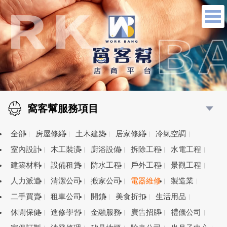
窩客幫服務項目
全部
房屋修繕
土木建築
居家修繕
冷氣空調
室內設計
木工裝潢
廚浴設備
拆除工程
水電工程
建築材料
設備租賃
防水工程
戶外工程
景觀工程
人力派遣
清潔公司
搬家公司
電器維修
製造業
二手買賣
租車公司
開鎖
美食折扣
生活用品
休閒保健
進修學習
金融服務
廣告招牌
禮儀公司