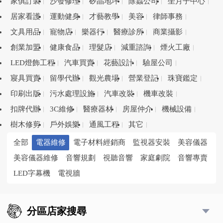
家俱訂製
沙發修理
矽晶地坪
除蟲公司
坐月子中心
居家看護
運動健身
才藝教學
美容
律師事務
文具用品
寵物店
樂器行
醫療診所
商業攝影
創業加盟
健康食品
理髮店
減重諮詢
煙火工廠
LED燈飾工程
汽車買賣
花藝設計
驗屋公司
寢具買賣
留學代辦
觀光農場
營業登記
珠寶鑑定
印刷出版
污水處理設施
汽車改裝
機車改裝
扣牌代辦
3C維修
醫療器材
房屋仲介
機械設備
樹木修剪
戶外娛樂
通風工程
其它
全部
電器維修
電子材料經銷商
監視器安裝
美容儀器
美容儀器維修
音響規劃
視聽音響
家庭劇院
音響專賣
LED字幕機
電視牆
分區店家搜尋