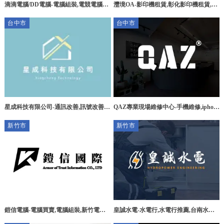
灃境OA-影印機租賃,彰化影印機租賃,員
滴滴電腦/DD電腦-電腦組裝,電競電腦組
林影印機租賃
裝,台中電腦組裝,台中電競電腦組裝,西
台中市
台中市
屯區電競電腦組裝,
星成科技有限公司-通訊改善,訊號改善工
QAZ專業現場維修中心-手機維修,iphone
程,台中通訊改善,台中訊號改善工程,烏
手機維修,台中手機維修,台中iphone手機
新竹市
新竹市
日區通訊改善,烏日區訊號改善工程
維修,太平區手機維修,太平區iphone手機
維修
鎧信電腦-電腦買賣,電腦組裝,新竹電腦
皇誠水電-水電行,水電行推薦,台南水電
買賣,竹北電腦組裝
行,七股區水電行,