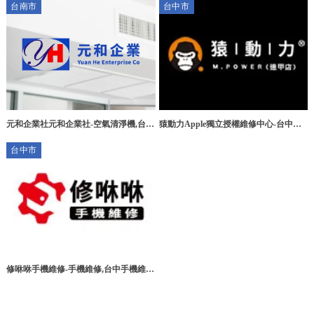
台南市
台中市
元和企業社元和企業社-空氣清淨機,台南
猿動力Apple獨立授權維修中心-台中逢
空氣清淨機,永康區空氣清淨機,空氣清淨
甲門市｜iPhone原廠電池｜iPhone維修
台中市
機安裝,台南空氣清淨機安裝
修咻咻手機維修-手機維修,台中手機維
修,北屯手機維修,北屯手機買賣