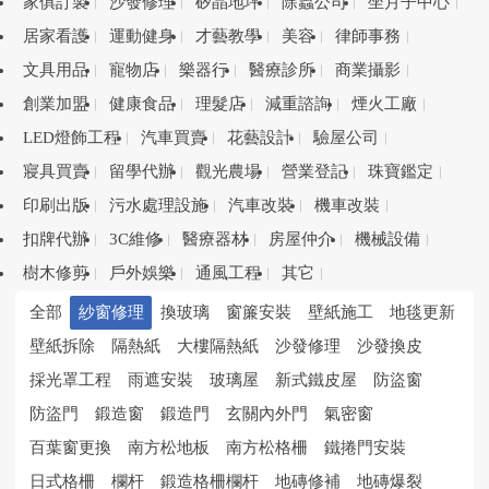
家俱訂製
沙發修理
矽晶地坪
除蟲公司
坐月子中心
居家看護
運動健身
才藝教學
美容
律師事務
文具用品
寵物店
樂器行
醫療診所
商業攝影
創業加盟
健康食品
理髮店
減重諮詢
煙火工廠
LED燈飾工程
汽車買賣
花藝設計
驗屋公司
寢具買賣
留學代辦
觀光農場
營業登記
珠寶鑑定
印刷出版
污水處理設施
汽車改裝
機車改裝
扣牌代辦
3C維修
醫療器材
房屋仲介
機械設備
樹木修剪
戶外娛樂
通風工程
其它
全部
紗窗修理
換玻璃
窗簾安裝
壁紙施工
地毯更新
壁紙拆除
隔熱紙
大樓隔熱紙
沙發修理
沙發換皮
採光罩工程
雨遮安裝
玻璃屋
新式鐵皮屋
防盜窗
防盜門
鍛造窗
鍛造門
玄關內外門
氣密窗
百葉窗更換
南方松地板
南方松格柵
鐵捲門安裝
日式格柵
欄杆
鍛造格柵欄杆
地磚修補
地磚爆裂