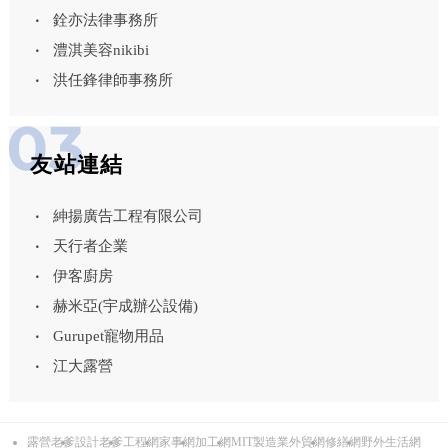
銓亦法律事務所
澧淇美容nikibi
洪任鋒律師事務所
友站連結
紳揚廣告工程有限公司
天行者企業
伊客廚房
赫米亞(宇成辦公設備)
Gurupet寵物用品
江大露營
露營老爹
設計老爹
工程網
家事網
加工網
MIT製造業外貿網
修繕網
野外生活網