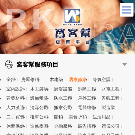
窩客幫服務項目
全部
房屋修繕
土木建築
居家修繕
冷氣空調
室內設計
木工裝潢
廚浴設備
拆除工程
水電工程
建築材料
設備租賃
防水工程
戶外工程
景觀工程
人力派遣
清潔公司
搬家公司
電器維修
製造業
二手買賣
租車公司
開鎖
美食折扣
生活用品
休閒保健
進修學習
金融服務
廣告招牌
禮儀公司