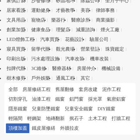
家俱訂製
沙發修理
矽晶地坪
除蟲公司
坐月子中心
居家看護
運動健身
才藝教學
美容
律師事務
文具用品
寵物店
樂器行
醫療診所
商業攝影
創業加盟
健康食品
理髮店
減重諮詢
煙火工廠
LED燈飾工程
汽車買賣
花藝設計
驗屋公司
寢具買賣
留學代辦
觀光農場
營業登記
珠寶鑑定
印刷出版
污水處理設施
汽車改裝
機車改裝
扣牌代辦
3C維修
醫療器材
房屋仲介
機械設備
樹木修剪
戶外娛樂
通風工程
其它
全部
房屋修繕工程
舊屋翻修
套房改建
泥作工程
切割穿孔
油漆工程
鐵窗
鋁門窗
採光罩
氣密鋁窗
隱形鐵窗
兒童防墜鐵窗
兒童安全鐵窗
DIY鐵窗
輕隔間
輕鋼架
地磚翻新
抿石子
土木工程
打牆工程
頂樓加蓋
鐵皮屋修繕
外牆拉皮