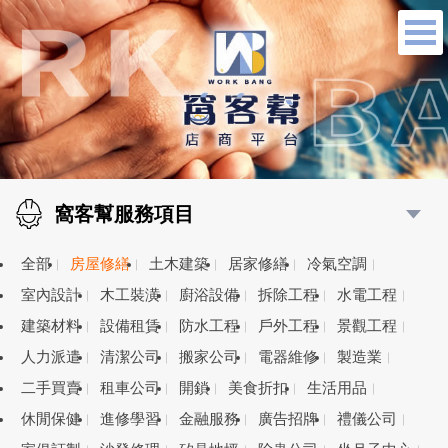
窩客幫服務項目
全部
房屋修繕
土木建築
居家修繕
冷氣空調
室內設計
木工裝潢
廚浴設備
拆除工程
水電工程
建築材料
設備租賃
防水工程
戶外工程
景觀工程
人力派遣
清潔公司
搬家公司
電器維修
製造業
二手買賣
租車公司
開鎖
美食折扣
生活用品
休閒保健
進修學習
金融服務
廣告招牌
禮儀公司