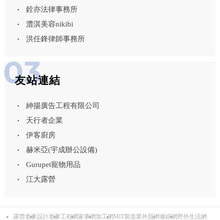
銓亦法律事務所
澧淇美容nikibi
洪任鋒律師事務所
友站連結
紳揚廣告工程有限公司
天行者企業
伊客廚房
赫米亞(宇成辦公設備)
Gurupet寵物用品
江大露營
露營老爹
設計老爹
工程網
家事網
加工網
MIT製造業外貿網
修繕網
野外生活網