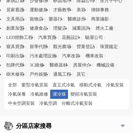
家俱訂製
沙發修理
矽晶地坪
除蟲公司
坐月子中心
居家看護
運動健身
才藝教學
美容
律師事務
文具用品
寵物店
樂器行
醫療診所
商業攝影
創業加盟
健康食品
理髮店
減重諮詢
煙火工廠
LED燈飾工程
汽車買賣
花藝設計
驗屋公司
寢具買賣
留學代辦
觀光農場
營業登記
珠寶鑑定
印刷出版
污水處理設施
汽車改裝
機車改裝
扣牌代辦
3C維修
醫療器材
房屋仲介
機械設備
樹木修剪
戶外娛樂
通風工程
其它
全部
窗型冷氣安裝
直立式冷氣
移動式冷氣
冷氣安裝
冷氣保養
冷氣維修
灌冷煤
變頻冷氣安裝
中央空調安裝
冷氣空調
分離式冷氣安裝
分區店家搜尋