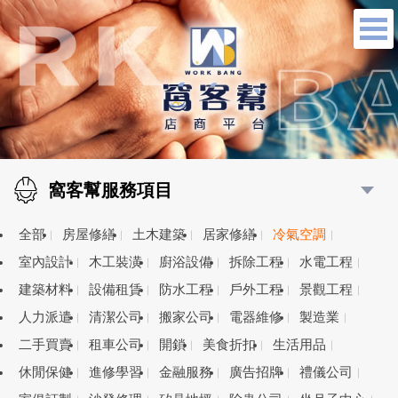
窩客幫服務項目
全部
房屋修繕
土木建築
居家修繕
冷氣空調
室內設計
木工裝潢
廚浴設備
拆除工程
水電工程
建築材料
設備租賃
防水工程
戶外工程
景觀工程
人力派遣
清潔公司
搬家公司
電器維修
製造業
二手買賣
租車公司
開鎖
美食折扣
生活用品
休閒保健
進修學習
金融服務
廣告招牌
禮儀公司