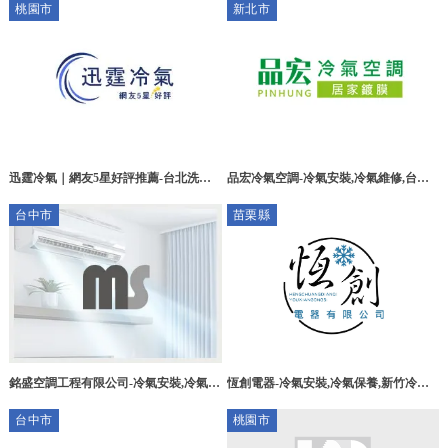
桃園市
新北市
洗
規劃
品宏冷氣空調-冷氣安裝,冷氣維修,台北
迅霆冷氣｜網友5星好評推薦-台北洗冷
冷氣安裝,土城冷氣安裝,土城冷氣維修
氣,新北洗冷氣,冷氣維修,冷氣安裝 立即
台中市
苗栗縣
預約
恆創電器-冷氣安裝,冷氣保養,新竹冷氣
銘盛空調工程有限公司-冷氣安裝,冷氣安
安裝,苗栗冷氣安裝,東區冷氣安裝
裝公司,冷氣安裝推薦,台中冷氣安裝,大
台中市
桃園市
里冷氣安裝公司