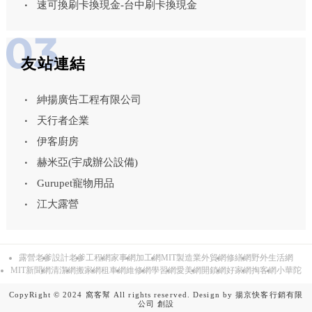
速可換刷卡換現金-台中刷卡換現金
友站連結
紳揚廣告工程有限公司
天行者企業
伊客廚房
赫米亞(宇成辦公設備)
Gurupet寵物用品
江大露營
露營老爹
設計老爹
工程網
家事網
加工網
MIT製造業外貿網
修繕網
野外生活網
MIT新聞網
清潔網
搬家網
租車網
維修網
學習網
愛美網
開鎖網
好家網
掏客網
小華陀
CopyRight © 2024 窩客幫 All rights reserved. Design by
揚京快客行銷有限
公司
創設