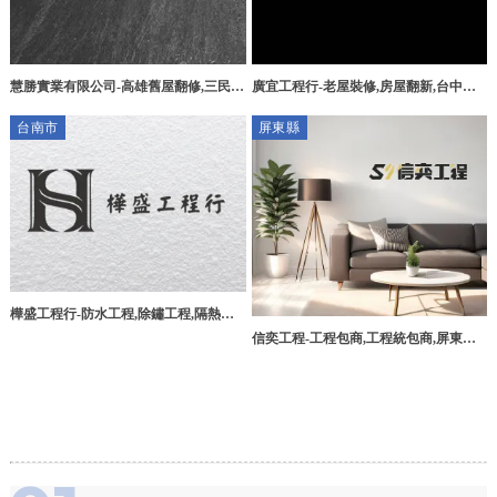
慧勝實業有限公司-高雄舊屋翻修,三民區
廣宜工程行-老屋裝修,房屋翻新,台中房
房屋修繕,舊屋翻修,泥作工程,高雄泥作
屋翻新,烏日區房屋翻新
台南市
屏東縣
工程,三民區泥作工程廠商
樺盛工程行-防水工程,除鏽工程,隔熱工
程,台南防水工程,台南除鏽工程,台南隔
信奕工程-工程包商,工程統包商,屏東工
熱工程
程包商,萬丹工程包商