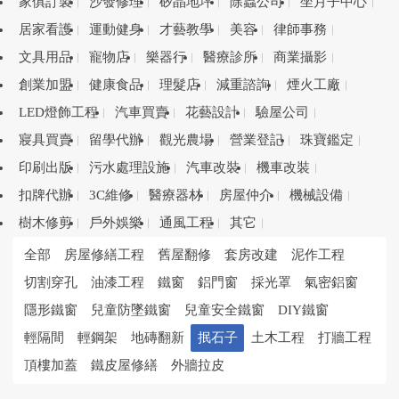
家俱訂製
沙發修理
矽晶地坪
除蟲公司
坐月子中心
居家看護
運動健身
才藝教學
美容
律師事務
文具用品
寵物店
樂器行
醫療診所
商業攝影
創業加盟
健康食品
理髮店
減重諮詢
煙火工廠
LED燈飾工程
汽車買賣
花藝設計
驗屋公司
寢具買賣
留學代辦
觀光農場
營業登記
珠寶鑑定
印刷出版
污水處理設施
汽車改裝
機車改裝
扣牌代辦
3C維修
醫療器材
房屋仲介
機械設備
樹木修剪
戶外娛樂
通風工程
其它
全部
房屋修繕工程
舊屋翻修
套房改建
泥作工程
切割穿孔
油漆工程
鐵窗
鋁門窗
採光罩
氣密鋁窗
隱形鐵窗
兒童防墜鐵窗
兒童安全鐵窗
DIY鐵窗
輕隔間
輕鋼架
地磚翻新
抿石子
土木工程
打牆工程
頂樓加蓋
鐵皮屋修繕
外牆拉皮