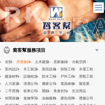
窩客幫服務項目
全部
房屋修繕
土木建築
居家修繕
冷氣空調
室內設計
木工裝潢
廚浴設備
拆除工程
水電工程
建築材料
設備租賃
防水工程
戶外工程
景觀工程
人力派遣
清潔公司
搬家公司
電器維修
製造業
二手買賣
租車公司
開鎖
美食折扣
生活用品
休閒保健
進修學習
金融服務
廣告招牌
禮儀公司