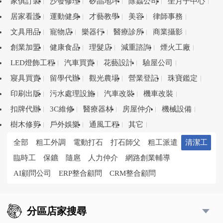
家俱訂製
沙發修理
矽晶地坪
除蟲公司
坐月子中心
居家看護
運動健身
才藝教學
美容
律師事務
文具用品
寵物店
樂器行
醫療診所
商業攝影
創業加盟
健康食品
理髮店
減重諮詢
煙火工廠
LED燈飾工程
汽車買賣
花藝設計
驗屋公司
寢具買賣
留學代辦
觀光農場
營業登記
珠寶鑑定
印刷出版
污水處理設施
汽車改裝
機車改裝
扣牌代辦
3C維修
醫療器材
房屋仲介
機械設備
樹木修剪
戶外娛樂
通風工程
其它
全部
粗工外調
電動打石
打石師父
粗工派遣
清潔工
臨時工
保鑣
隨扈
人力仲介
網路創業輔導
AI顧問公司
ERP整合顧問
CRM整合顧問
分區店家搜尋