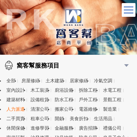
窩客幫服務項目
全部
房屋修繕
土木建築
居家修繕
冷氣空調
室內設計
木工裝潢
廚浴設備
拆除工程
水電工程
建築材料
設備租賃
防水工程
戶外工程
景觀工程
人力派遣
清潔公司
搬家公司
電器維修
製造業
二手買賣
租車公司
開鎖
美食折扣
生活用品
休閒保健
進修學習
金融服務
廣告招牌
禮儀公司