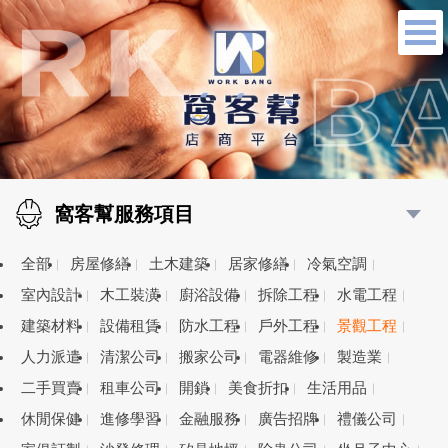
窩客幫服務項目
全部
房屋修繕
土木建築
居家修繕
冷氣空調
室內設計
木工裝潢
廚浴設備
拆除工程
水電工程
建築材料
設備租賃
防水工程
戶外工程
景觀工程
人力派遣
清潔公司
搬家公司
電器維修
製造業
二手買賣
租車公司
開鎖
美食折扣
生活用品
休閒保健
進修學習
金融服務
廣告招牌
禮儀公司