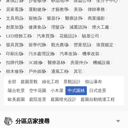
家俱訂製
沙發修理
矽晶地坪
除蟲公司
坐月子中心
居家看護
運動健身
才藝教學
美容
律師事務
文具用品
寵物店
樂器行
醫療診所
商業攝影
創業加盟
健康食品
理髮店
減重諮詢
煙火工廠
LED燈飾工程
汽車買賣
花藝設計
驗屋公司
寢具買賣
留學代辦
觀光農場
營業登記
珠寶鑑定
印刷出版
污水處理設施
汽車改裝
機車改裝
扣牌代辦
3C維修
醫療器材
房屋仲介
機械設備
樹木修剪
戶外娛樂
通風工程
其它
全部
庭園景觀
綠化工程
景觀設計
假山瀑布
陽台乾景
空中花園
小木屋
中式園林
日式造景
歐美庭園
庭院造景
庭園燈光設計
庭園自動噴灌工程
分區店家搜尋