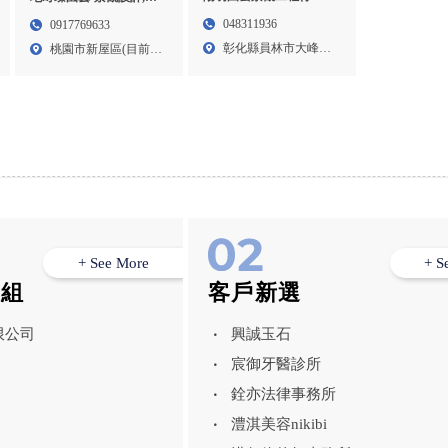
觀設計,彰化景觀設計公
觀工程,桃園景觀設計,桃
048311936
0917769633
司,員林景觀設計
園庭園造景,新屋區景觀
彰化縣員林市大峰里
桃園市新屋區(目前未
工程
阿寶巷...
開放...
+ See More
+ S
模組
客戶新選
限公司
興誠玉石
宸御牙醫診所
銓亦法律事務所
澧淇美容nikibi