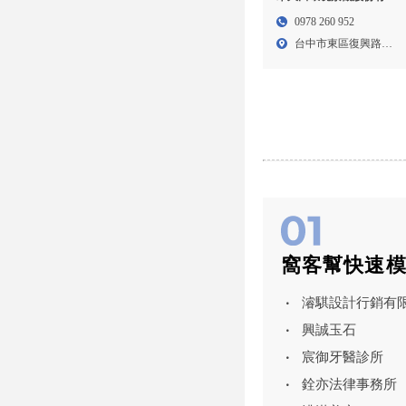
公司-園藝設計,台中園藝
0978 260 952
設計,東區園藝設計公司,
台中市東區復興路四
太平區園藝設計公司
段2...
窩客幫快速
濬騏設計行銷有
興誠玉石
宸御牙醫診所
銓亦法律事務所