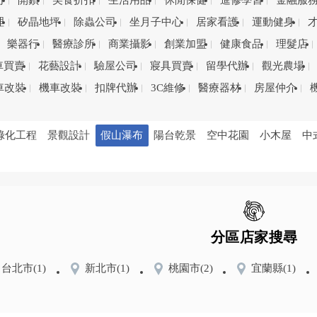
司
開鎖
美食折扣
生活用品
休閒保健
進修學習
金融服
理
矽晶地坪
除蟲公司
坐月子中心
居家看護
運動健身
樂器行
醫療診所
商業攝影
創業加盟
健康食品
理髮店
車買賣
花藝設計
驗屋公司
寢具買賣
留學代辦
觀光農場
車改裝
機車改裝
扣牌代辦
3C維修
醫療器材
房屋仲介
綠化工程
景觀設計
假山瀑布
陽台乾景
空中花園
小木屋
中
分區店家搜尋
台北市
(1)
新北市
(1)
桃園市
(2)
宜蘭縣
(1)