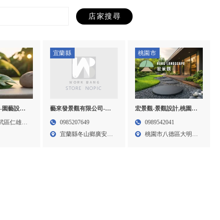
宜蘭縣
桃園市
-園藝設計,
藝來發景觀有限公司-景
宏景觀-景觀設計,桃園景
雄園藝設計,
觀設計,庭園維護,宜蘭景
觀設計,桃園景觀造景,桃
武區仁雄路
0985207649
0989542041
,仁武區園
觀設計,冬山鄉庭園維護
園景觀工程,八德景觀設
宜蘭縣冬山鄉廣安路
桃園市八德區大明街
區景觀設計
計
274...
67號...