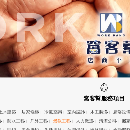
窩客幫服務項目
土木建築
居家修繕
冷氣空調
室內設計
木工裝潢
廚浴設
賃
防水工程
戶外工程
景觀工程
人力派遣
清潔公司
搬