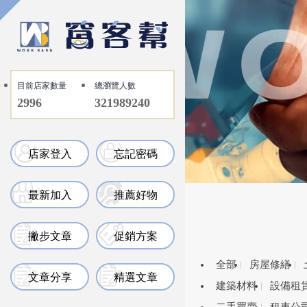
目前店家數量
總瀏覽人數
2996
321989240
店家登入
忘記密碼
最新加入
推薦好物
撇步文章
促銷方案
全部
房屋修繕
文章分享
精選文章
建築材料
設備租