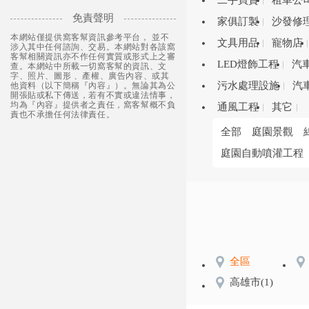
二手買賣
租車公
免責聲明
家俱訂製
沙發修
本網站僅提供窩客幫資訊參考平台， 並不
文具用品
寵物店
涉入其中任何諮詢、交易。本網站對各該窩
客幫相關資訊亦不作任何實質或形式上之審
LED燈飾工程
汽
查。本網站中所載一切窩客幫的資訊、文
字、照片、圖形 、產權、廣告內容、或其
污水處理設施
汽
他資料（以下簡稱『內容』）。無論其為公
開張貼或私下傳送，若有不實或違法情事，
均為『內容』提供者之責任，窩客幫概不負
通風工程
其它
責也不承擔任何法律責任。
全部
庭園景觀
庭園自動噴灌工程
全區
高雄市
(1)