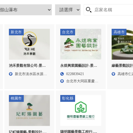
新北市
台北市
高雄市
汭禾景觀有限公司-景觀
緣藝景觀設計
永煜興業園藝設計-景觀
設計,台北景觀設計,淡水
景觀設計,高
設計,台北園藝保養,環保
新北市淡水區水源街
高雄市仁
0228839421
區景觀設計,園藝設計,台
高雄景觀設計
塑木工程,高空修剪,台北
一段1...
39之...
台北市大同區重慶北
北園藝設計,淡水區景觀
藝設計,仁武
景觀設計,大同區景觀設
路二段...
園藝工程
計
桃園市
彰化縣
陽明園藝景觀工程行-景
玘町臻園藝-景觀設計,景