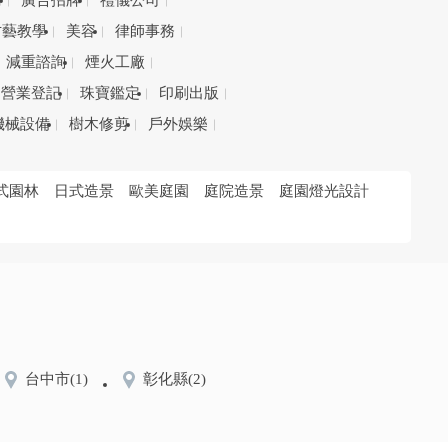
務
廣告招牌
禮儀公司
才藝教學
美容
律師事務
減重諮詢
煙火工廠
營業登記
珠寶鑑定
印刷出版
機械設備
樹木修剪
戶外娛樂
式園林
日式造景
歐美庭園
庭院造景
庭園燈光設計
台中市
(1)
彰化縣
(2)