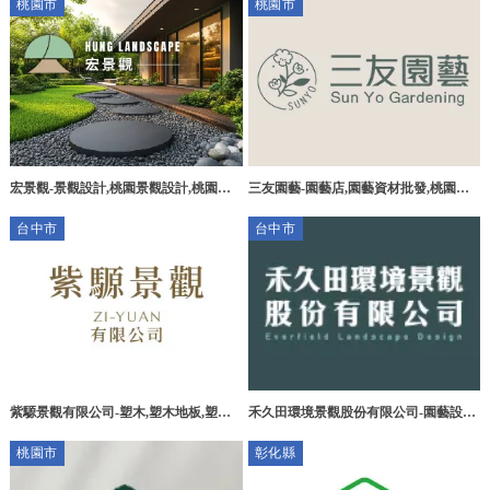
桃園市
桃園市
計,仁武區景觀設計
宏景觀-景觀設計,桃園景觀設計,桃園景
三友園藝-園藝店,園藝資材批發,桃園園
觀造景,桃園景觀工程,八德景觀設計
藝店,桃園園藝資材批發,園藝造景,景觀
台中市
台中市
設計
紫騵景觀有限公司-塑木,塑木地板,塑木
禾久田環境景觀股份有限公司-園藝設計,
地板廠商,台中塑木,台中塑木地板,台中
台中園藝設計,東區園藝設計公司,太平區
桃園市
彰化縣
塑木地板廠商
園藝設計公司