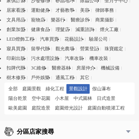
家俱訂製
沙發修理
矽晶地坪
除蟲公司
坐月子中心
居家看護
運動健身
才藝教學
美容
律師事務
文具用品
寵物店
樂器行
醫療診所
商業攝影
創業加盟
健康食品
理髮店
減重諮詢
煙火工廠
LED燈飾工程
汽車買賣
花藝設計
驗屋公司
寢具買賣
留學代辦
觀光農場
營業登記
珠寶鑑定
印刷出版
污水處理設施
汽車改裝
機車改裝
扣牌代辦
3C維修
醫療器材
房屋仲介
機械設備
樹木修剪
戶外娛樂
通風工程
其它
全部
庭園景觀
綠化工程
景觀設計
假山瀑布
陽台乾景
空中花園
小木屋
中式園林
日式造景
歐美庭園
庭院造景
庭園燈光設計
庭園自動噴灌工程
分區店家搜尋