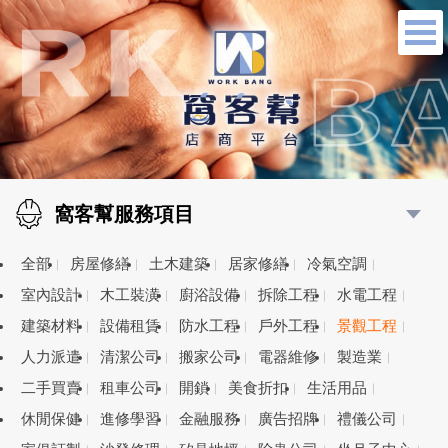
窩客幫服務項目
全部
房屋修繕
土木建築
居家修繕
冷氣空調
室內設計
木工裝潢
廚浴設備
拆除工程
水電工程
建築材料
設備租賃
防水工程
戶外工程
景觀工程
人力派遣
清潔公司
搬家公司
電器維修
製造業
二手買賣
租車公司
開鎖
美食折扣
生活用品
休閒保健
進修學習
金融服務
廣告招牌
禮儀公司