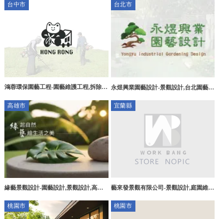
台中市
台北市
尾真柏買賣
栽買賣,
鴻蓉環保園藝工程-園藝維護工程,拆除工
永煜興業園藝設計-景觀設計,台北園藝保
程,廢棄物清運,沙鹿園藝維護工程,沙鹿
養,環保塑木工程,高空修剪,台北景觀設
高雄市
宜蘭縣
拆除工程,沙鹿廢棄物清運
計,大同區景觀設計
緣藝景觀設計-園藝設計,景觀設計,高雄
藝來發景觀有限公司-景觀設計,庭園維
園藝設計,高雄景觀設計,仁武區園藝設
護,宜蘭景觀設計,冬山鄉庭園維護
桃園市
桃園市
計,仁武區景觀設計