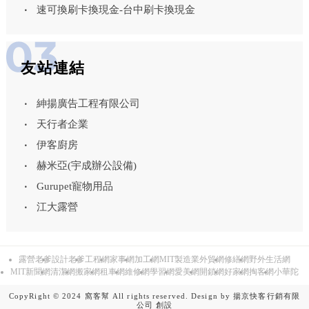
速可換刷卡換現金-台中刷卡換現金
友站連結
紳揚廣告工程有限公司
天行者企業
伊客廚房
赫米亞(宇成辦公設備)
Gurupet寵物用品
江大露營
露營老爹
設計老爹
工程網
家事網
加工網
MIT製造業外貿網
修繕網
野外生活網
MIT新聞網
清潔網
搬家網
租車網
維修網
學習網
愛美網
開鎖網
好家網
掏客網
小華陀
CopyRight © 2024 窩客幫 All rights reserved. Design by
揚京快客行銷有限
公司
創設