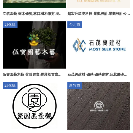
立筑園藝-樹木修剪,林口樹木修剪,淡水
越宏升環境科技-景觀設計,景觀設計公
樹木修剪,台北樹木修剪推薦
司,台中景觀設計,西屯區景觀設計公司
彰化縣
台北市
伍寶園藝木藝-盆栽買賣,羅漢松買賣,羅
石茂興建材-磁磚,磁磚建材,台北磁磚建
漢松批發,彰化盆栽買賣,田尾盆栽買賣,
材,松山區磁磚建材行
彰化縣
新竹市