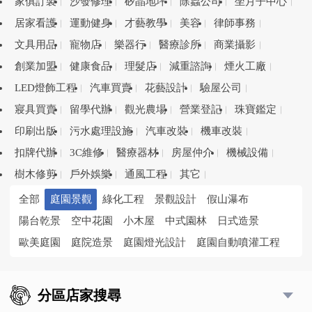
家俱訂製
沙發修理
矽晶地坪
除蟲公司
坐月子中心
居家看護
運動健身
才藝教學
美容
律師事務
文具用品
寵物店
樂器行
醫療診所
商業攝影
創業加盟
健康食品
理髮店
減重諮詢
煙火工廠
LED燈飾工程
汽車買賣
花藝設計
驗屋公司
寢具買賣
留學代辦
觀光農場
營業登記
珠寶鑑定
印刷出版
污水處理設施
汽車改裝
機車改裝
扣牌代辦
3C維修
醫療器材
房屋仲介
機械設備
樹木修剪
戶外娛樂
通風工程
其它
全部
庭園景觀
綠化工程
景觀設計
假山瀑布
陽台乾景
空中花園
小木屋
中式園林
日式造景
歐美庭園
庭院造景
庭園燈光設計
庭園自動噴灌工程
分區店家搜尋