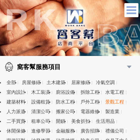
窩客幫服務項目
全部
房屋修繕
土木建築
居家修繕
冷氣空調
室內設計
木工裝潢
廚浴設備
拆除工程
水電工程
建築材料
設備租賃
防水工程
戶外工程
景觀工程
人力派遣
清潔公司
搬家公司
電器維修
製造業
二手買賣
租車公司
開鎖
美食折扣
生活用品
休閒保健
進修學習
金融服務
廣告招牌
禮儀公司