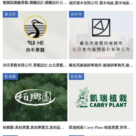
整園區園藝景觀-園藝設計,園藝設計公
福田塑木有限公司-塑木地板,塑木地板安
司,彰化園藝設計,田尾園藝設計公司
裝,新竹塑木地板,香山區塑木地板,
新北市
台中市
汭禾景觀有限公司-景觀設計,台北景觀設
戴祖亮建築師事務所-建築師事務所,建築
計,淡水區景觀設計,園藝設計,台北園藝
設計,台中建築師事務所,台中建築設計,
彰化縣
彰化縣
設計,淡水區景觀園藝工程
中區建築師事務所
柏鄉園-真柏買賣,真柏專賣店,真柏盆栽
凱瑞植栽 Carry Plant-植栽買賣,苔球買
買賣,彰化真柏買賣,彰化真柏專賣店,田
賣,鹿角蕨買賣,彰化植栽買賣,田尾鄉植