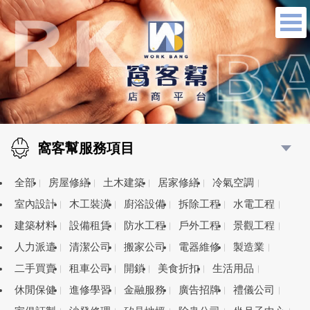
窩客幫服務項目
全部
房屋修繕
土木建築
居家修繕
冷氣空調
室內設計
木工裝潢
廚浴設備
拆除工程
水電工程
建築材料
設備租賃
防水工程
戶外工程
景觀工程
人力派遣
清潔公司
搬家公司
電器維修
製造業
二手買賣
租車公司
開鎖
美食折扣
生活用品
休閒保健
進修學習
金融服務
廣告招牌
禮儀公司