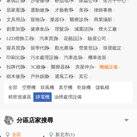
家俱訂製
沙發修理
矽晶地坪
除蟲公司
坐月子中心
居家看護
運動健身
才藝教學
美容
律師事務
文具用品
寵物店
樂器行
醫療診所
商業攝影
創業加盟
健康食品
理髮店
減重諮詢
煙火工廠
LED燈飾工程
汽車買賣
花藝設計
驗屋公司
寢具買賣
留學代辦
觀光農場
營業登記
珠寶鑑定
印刷出版
污水處理設施
汽車改裝
機車改裝
扣牌代辦
3C維修
醫療器材
房屋仲介
機械設備
樹木修剪
戶外娛樂
通風工程
其它
全部
空壓機
鼓風機
真空機
乾燥機
儲氣桶
精密過濾器
靜電機
油煙處理設備
分區店家搜尋
全區
新北市
(1)