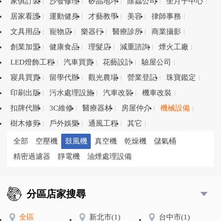
家俱訂製
沙發修理
矽晶地坪
除蟲公司
坐月子中心
居家看護
運動健身
才藝教學
美容
律師事務
文具用品
寵物店
樂器行
醫療診所
商業攝影
創業加盟
健康食品
理髮店
減重諮詢
煙火工廠
LED燈飾工程
汽車買賣
花藝設計
驗屋公司
寢具買賣
留學代辦
觀光農場
營業登記
珠寶鑑定
印刷出版
污水處理設施
汽車改裝
機車改裝
扣牌代辦
3C維修
醫療器材
房屋仲介
機械設備
樹木修剪
戶外娛樂
通風工程
其它
全部
空壓機
鼓風機
真空機
乾燥機
儲氣桶
精密過濾器
靜電機
油煙處理設備
分區店家搜尋
全區
新北市
(1)
台中市
(1)