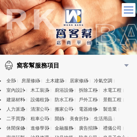
窩客幫服務項目
全部
房屋修繕
土木建築
居家修繕
冷氣空調
室內設計
木工裝潢
廚浴設備
拆除工程
水電工程
建築材料
設備租賃
防水工程
戶外工程
景觀工程
人力派遣
清潔公司
搬家公司
電器維修
製造業
二手買賣
租車公司
開鎖
美食折扣
生活用品
休閒保健
進修學習
金融服務
廣告招牌
禮儀公司