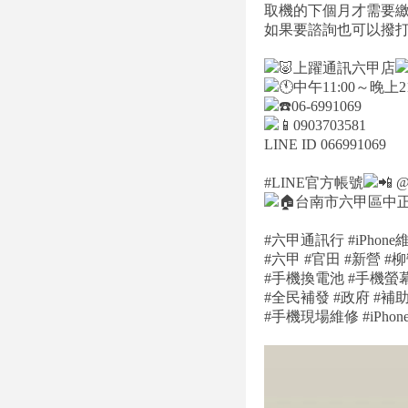
取機的下個月才需要
如果要諮詢也可以撥
上躍通訊六甲店
中午11:00～晚上21
06-6991069
0903703581
LINE ID 066991069
#LINE官方帳號
@
台南市六甲區中正
#六甲通訊行 #iPhone維
#六甲 #官田 #新營 #
#手機換電池 #手機螢幕維修
#全民補發 #政府 #補
#手機現場維修 #iPh