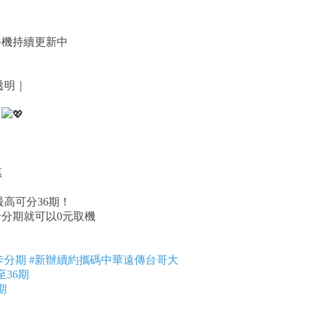
手機持續更新中
透明｜
～
惠
高可分36期！
分期就可以0元取機
卡分期
#新辦續約攜碼中華遠傳台哥大
36期
期