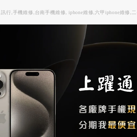
通訊行,手機維修,台南手機維修, iphone維修,六甲iphone維