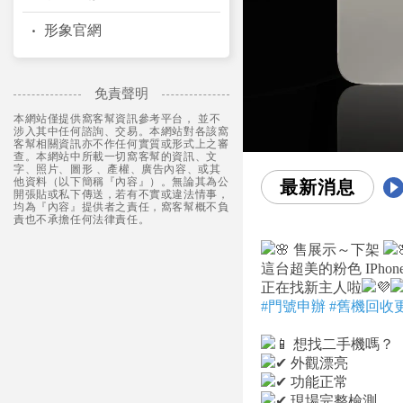
形象官網
免責聲明
本網站僅提供窩客幫資訊參考平台， 並不
涉入其中任何諮詢、交易。本網站對各該窩
客幫相關資訊亦不作任何實質或形式上之審
查。本網站中所載一切窩客幫的資訊、文
字、照片、圖形 、產權、廣告內容、或其
他資料（以下簡稱『內容』）。無論其為公
最新消息
開張貼或私下傳送，若有不實或違法情事，
均為『內容』提供者之責任，窩客幫概不負
責也不承擔任何法律責任。
售展示～下架
這台超美的粉色 IPhone 1
正在找新主人啦
#門號申辦
#舊機回收
想找二手機嗎？
外觀漂亮
功能正常
現場完整檢測