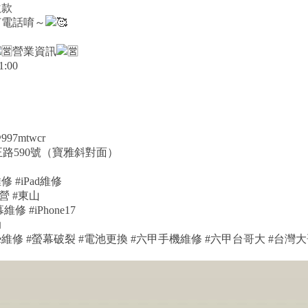
繳款
打電話唷～
營業資訊
:00
997mtwcr
路590號（寶雅斜對面）
修 #iPad維修
柳營 #東山
 #iPhone17
助
one維修 #螢幕破裂 #電池更換 #六甲手機維修 #六甲台哥大 #台