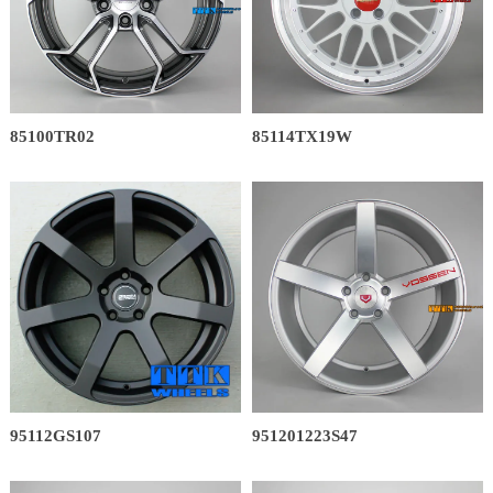
85100TR02
85114TX19W
95112GS107
951201223S47