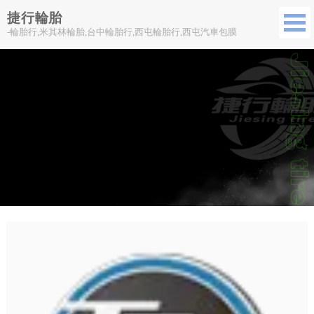
捷行輪胎
-輪胎行,米其林輪胎,台中輪胎行,西屯輪胎行,西屯汽車包膜