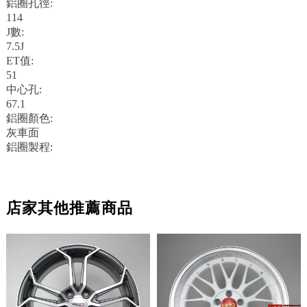
鋁圈孔徑:
114
J數:
7.5J
ET值:
51
中心孔:
67.1
鋁圈顏色:
灰車面
鋁圈製程:
店家其他推薦商品