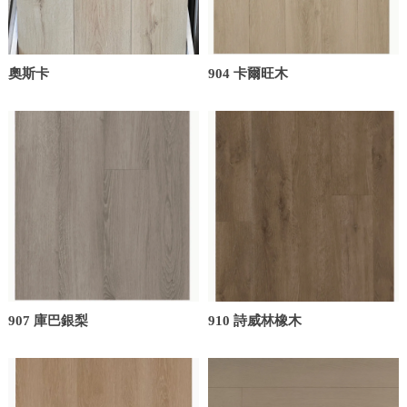
奧斯卡
904 卡爾旺木
907 庫巴銀梨
910 詩威林橡木