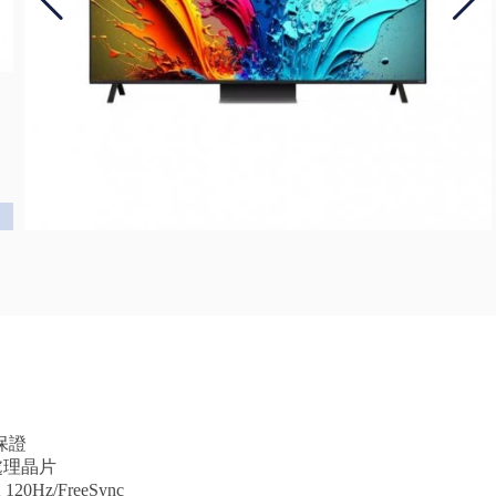
保證
音處理晶片
20Hz/FreeSync