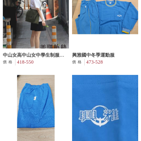
中山女高中山女中學生制服，
興雅國中冬季運動服
夏季制服短袖白襯衫電腦刺繡
418-550
473-528
價格
價格
學號