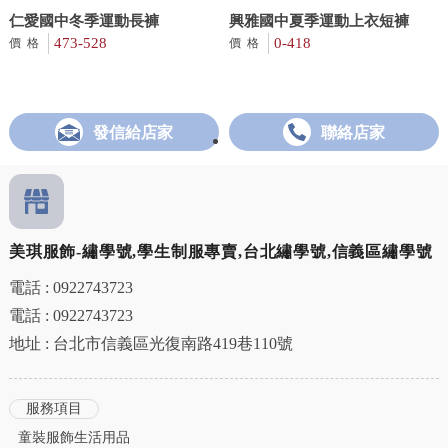
仁愛國中冬季運動長褲
興雅國中夏季運動上衣短褲
473-528
0-418
價格
價格
發信給店家
聯絡店家
美琪服飾-繡學號,學生制服專賣,台北繡學號,信義區繡學號
電話 : 0922743723
電話 : 0922743723
地址 : 台北市信義區光復南路419巷110號
服務項目
童裝服飾生活用品