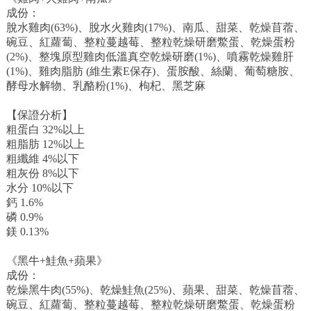
成份：
脫水雞肉(63%)、脫水火雞肉(17%)、南瓜、甜菜、乾燥苜蓿、
碗豆、紅蘿蔔、整粒蔓越莓、整粒乾燥研磨鱉蛋、乾燥蛋粉
(2%)、整塊原型雞肉低溫真空乾燥研磨(1%)、噴霧乾燥雞肝
(1%)、雞肉脂肪 (維生素E保存)、蛋胺酸、絲蘭、葡萄糖胺、
酵母水解物、乳酪粉(1%)、枸杞、黑芝麻
【保證分析】
粗蛋白 32%以上
粗脂肪 12%以上
粗纖維 4%以下
粗灰份 8%以下
水分 10%以下
鈣 1.6%
磷 0.9%
鎂 0.13%
《黑牛+鮭魚+蘋果》
成份：
乾燥黑牛肉(55%)、乾燥鮭魚(25%)、蘋果、甜菜、乾燥苜蓿、
碗豆、紅蘿蔔、整粒蔓越莓、整粒乾燥研磨鱉蛋、乾燥蛋粉