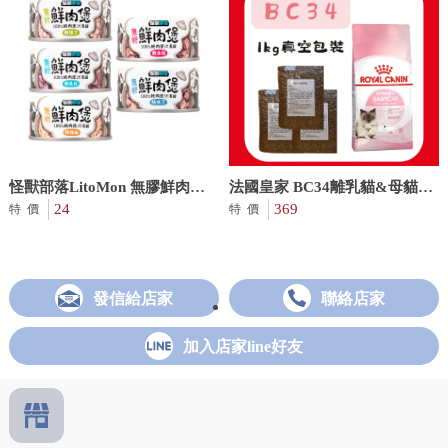
怪獸部落LitoMon 無膠鮮肉煲
法國皇家 BC34離乳貓&母貓
80g 犬貓副食罐
24
1KG分裝包
369
特價
特價
發信給店家
聯絡店家
加入店家line好友