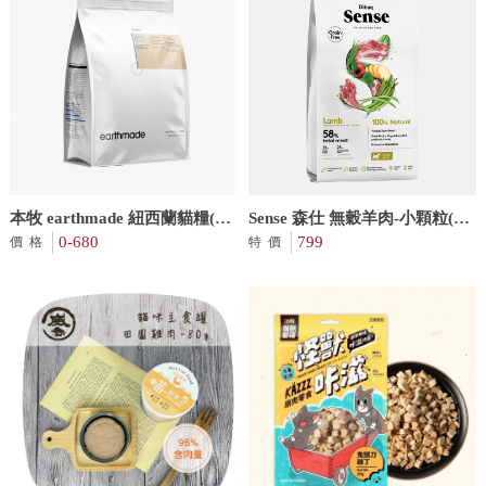
本牧 earthmade 紐西蘭貓糧(太
Sense 森仕 無穀羊肉-小顆粒(成
平洋鯖魚)
0-680
犬配方)2KG
799
價格
特價