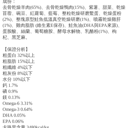
成份：
去骨乾燥羊肉(65%)、去骨乾燥鴨肉(15%)、紫薯、甜菜、乾燥
苜蓿、碗豆、紅蘿蔔、藍莓、整粒乾燥研磨鱉蛋、乾燥蛋粉
(2%)、整塊原型鮭魚低溫真空乾燥研磨(1%)、噴霧乾燥雞肝
(1%)、雞肉脂肪 (維生素E保存)、鮭魚油(DHA與EPA來源)、
蛋胺酸、絲蘭、葡萄糖胺、酵母水解物、乳酪粉(1%)、枸
杞、黑芝麻。
【保證分析】
粗蛋白 32%以上
粗脂肪 15%以上
粗纖維 4%以下
粗灰份 8%以下
水分 10%以下
鈣 1.7%
磷 0.9%
鎂 0.13%
Omega-6 3.31%
Omega-3 0.64%
DHA 0.05%
EPA 0.06%
卡路里含量 3480kcal/kg