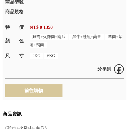
商品型號
商品規格
特價
NT$ 0-1350
雞肉+火雞肉+南瓜
黑牛+鮭魚+蘋果
羊肉+紫
顏色
薯+鴨肉
尺寸
2KG
6KG
分享到
商品資訊
《雞肉+火雞肉+南瓜》