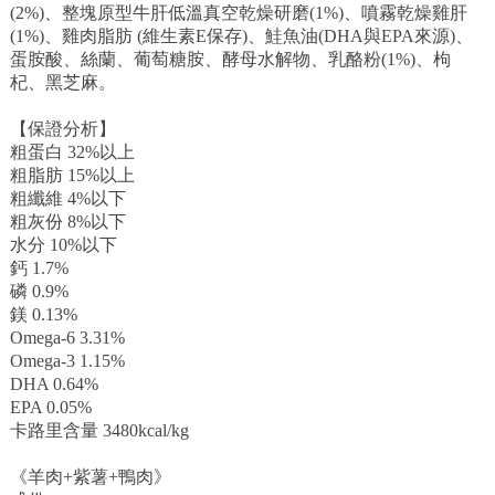
(2%)、整塊原型牛肝低溫真空乾燥研磨(1%)、噴霧乾燥雞肝
(1%)、雞肉脂肪 (維生素E保存)、鮭魚油(DHA與EPA來源)、
蛋胺酸、絲蘭、葡萄糖胺、酵母水解物、乳酪粉(1%)、枸
杞、黑芝麻。
【保證分析】
粗蛋白 32%以上
粗脂肪 15%以上
粗纖維 4%以下
粗灰份 8%以下
水分 10%以下
鈣 1.7%
磷 0.9%
鎂 0.13%
Omega-6 3.31%
Omega-3 1.15%
DHA 0.64%
EPA 0.05%
卡路里含量 3480kcal/kg
《羊肉+紫薯+鴨肉》