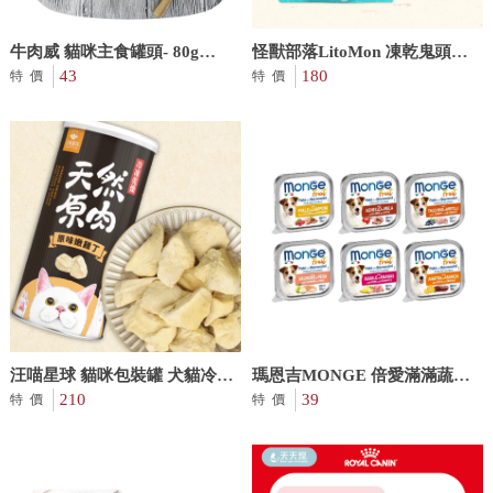
牛肉威 貓咪主食罐頭- 80g
怪獸部落LitoMon 凍乾鬼頭刀
MIT製造
43
雞丁 30G
180
特價
特價
汪喵星球 貓咪包裝罐 犬貓冷凍
瑪恩吉MONGE 倍愛滿滿蔬果-
乾燥原肉小零嘴
210
主食犬餐盒 100g/入 狗罐頭
39
特價
特價