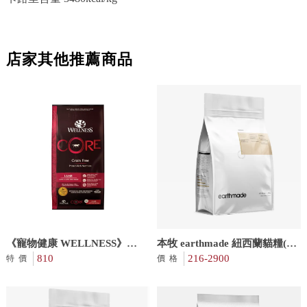
店家其他推薦商品
《寵物健康 WELLNESS》無
本牧 earthmade 紐西蘭貓糧(非
穀成犬(羊)｜CORE無穀成犬｜
810
籠飼雞)無穀貓糧
216-2900
特價
價格
新鮮羊肉｜狗顆粒乾糧