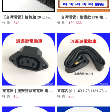
【台灣現貨】輪椅胎 20 x1⅜
［台灣現貨］耐磨款TPR 輪椅
20x1 3/8 輪椅實心胎 20*1 3/8
340
胎 實心胎 3吋 5吋 6吋 7吋 8吋
150-666
特價
價格
工廠直營 耐磨彈性佳
輪椅 助步車 助行器
充電座｜捷安特頭充電座 電動
直嘴內胎｜16X1.75 16*1.75 自
車 電動自行車
130
行車內胎 腳踏車內胎 美式氣嘴
200
特價
特價