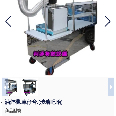
油炸機.車仔台.(玻璃吧咍)
商品型號