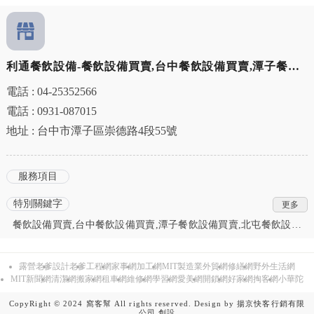
利通餐飲設備-餐飲設備買賣,台中餐飲設備買賣,潭子餐飲
設備買賣
電話 : 04-25352566
電話 : 0931-087015
地址 : 台中市潭子區崇德路4段55號
服務項目
特別關鍵字
餐飲設備買賣,台中餐飲設備買賣,潭子餐飲設備買賣,北屯餐飲設備
買賣,餐飲設備廠商,台中餐飲設備廠商,潭子餐飲設備廠商,北屯餐飲
設備廠商,餐飲設備規劃,台中餐飲設備規劃,潭子餐飲設備規劃,北屯
露營老爹
設計老爹
工程網
家事網
加工網
MIT製造業外貿網
修繕網
野外生活網
餐飲設備規劃,餐飲設備訂製,台中餐飲設備訂製,潭子餐飲設備訂製,
MIT新聞網
清潔網
搬家網
租車網
維修網
學習網
愛美網
開鎖網
好家網
掏客網
小華陀
北屯餐飲設備訂製,大型商用冰箱,台中大型商用冰箱,潭子大型商用
冰箱,北屯大型商用冰箱,大型冷凍櫃,台中大型冷凍櫃,潭子大型冷凍
CopyRight © 2024 窩客幫 All rights reserved. Design by
揚京快客行銷有限
櫃,北屯大型冷凍櫃,冷凍餐飲設備買賣,台中冷凍餐飲設備買賣,潭子
公司
創設