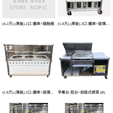
(4.2尺).(厚板).2口-攤車+隔熱桶
(5.8尺).(厚板).3口-攤車+玻璃吧
咍+屋頂
(5.8尺).(薄板).3口-攤車+玻璃吧
早餐台-煎台+前吸式煙罩.(B)
咍