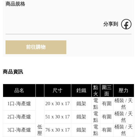
商品規格
分享到
商品資訊
點
圍三
品名
尺寸
鉎鐵
壓力
火
面
電
桶裝 / 天
1口-海產爐
20 x 30 x 17
鐵架
有圍
點
然
電
桶裝 / 天
2口-海產爐
51 x 30 x 17
鐵架
有圍
點
然
低
電
桶裝 / 天
3口-海產爐
76 x 30 x 17
鐵架
有圍
壓
點
然