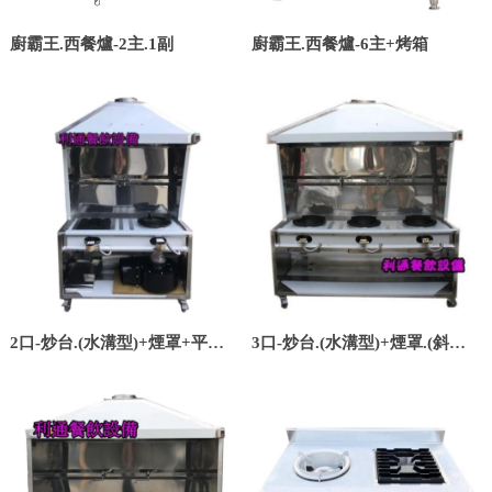
廚霸王.西餐爐-2主.1副
廚霸王.西餐爐-6主+烤箱
2口-炒台.(水溝型)+煙罩+平口
3口-炒台.(水溝型)+煙罩.(斜板).
爐.(斜板).(銀品)
(銀品)