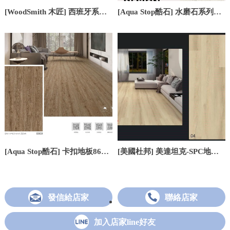
[WoodSmith 木匠] 西班牙系列
[Aqua Stop酷石] 水磨石系列｜
S51501
W01
[Aqua Stop酷石] 卡扣地板86系
[美國杜邦] 美達坦克-SPC地板
列｜8609
｜04
發信給店家
聯絡店家
加入店家line好友