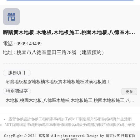
腳踏實木地板-木地板,木地板施工,桃園木地板,八德區木地
板施工,台北木地板施工,新北市木地板,中壢區木地板施工,
電話 : 0909149499
大溪區木地板施工,龍潭區木地板施工,鶯歌區木地板施工,
地址 : 桃園市八德區豐田三路78號（建議預約）
三峽區木地板施工,關西區木地板施工
服務項目
耐磨地板塑膠地板柚木地板實木地板地板裝潢地板施工
特別關鍵字
木地板,桃園木地板,八德區木地板,木地板施工,桃園木地板施工,八德
區木地板施工,木地板安裝,桃園木地板安裝,八德區木地板安裝,木地
板推薦,桃園木地板推薦,八德區木地板推薦,木地板廠商,木地板廠商
露營老爹
設計老爹
工程網
家事網
加工網
MIT製造業外貿網
修繕網
野外生活網
推薦,桃園木地板廠商,桃園木地板廠商推薦,八德區木地板廠商,八德
MIT新聞網
清潔網
搬家網
租車網
維修網
學習網
愛美網
開鎖網
好家網
掏客網
小華陀
區木地板廠商推薦,木地板零售,木地板批發,桃園木地板零售,桃園木
地板批發,八德區木地板零售,八德區木地板批發,SPC地板,SPC地板
CopyRight © 2024 窩客幫 All rights reserved. Design by
揚京快客行銷有限
推薦,桃園SPC地板,桃園SPC地板推薦,八德區SPC地板,八德區SPC地
公司
創設