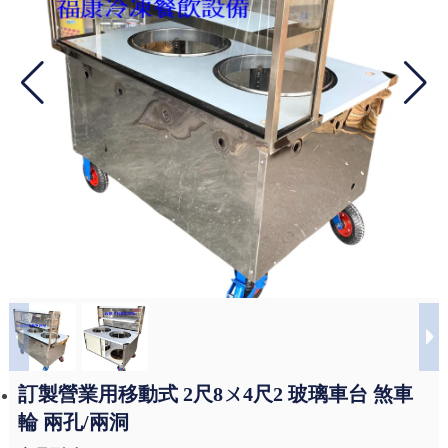
訂製營業用移動式 2尺8ㄨ4尺2 玻璃車台 煞車
輪 兩孔/兩洞