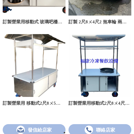
訂製營業用移動式 玻璃吧檯餐
訂製 2尺8ㄨ4尺2 煞車輪 兩孔/
車2尺8x5尺8三洞/三孔/煞車輪/
兩洞/拉門 洞直徑 47cm
煮麵機
訂製營業用 移動式2尺8ㄨ5尺8
訂製營業用移動式2尺8ㄨ4尺2
白鐵屋.煞車輪/拉門/平台/屋頂
餐車/鐵桶/煞車輪/招牌板溝
發信給店家
聯絡店家