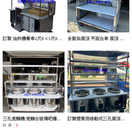
訂製 油炸機餐車2尺8ㄨ5尺8煞
全新加屋頂 平面台車 屋頂 車
車輪/招牌看板溝/靜電機/煙罩/
台 攤車 餐車
抽風馬達/玻璃罩
三孔煮麵機/煮麵台玻璃吧檯
訂製營業用移動式三孔屋頂玻
+屋頂+防風網架高 +左右隔板
0
璃吧檯餐車 2尺8x5尺8三洞架
特價
訂製品/三洞
高/三孔隔開/防火桶/煞車輪/煮