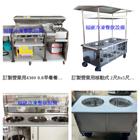
麵機
訂製營業用430# 0.8早餐餐車
訂製營業用移動式 2尺8x5尺8
尺寸客制化5尺8左右/不含靜電
三洞/三孔餐車 無門 煞車輪
機.煎台.油炸機.馬達