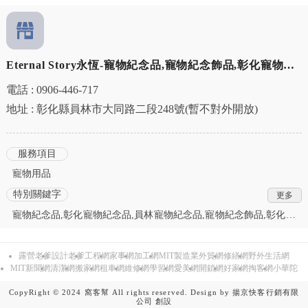
Eternal Story永恆-寵物紀念品,寵物紀念飾品,彰化寵物紀
念品,員林寵物紀念飾品
電話 : 0906-446-717
地址 : 彰化縣員林市大同路二段248號(暫不對外開放)
服務項目
寵物用品
特別關鍵字
寵物紀念品,彰化寵物紀念品,員林寵物紀念品,寵物紀念飾品,彰化寵
物紀念飾品,員林寵物紀念飾品,寵物骨灰飾品,彰化寵物骨灰飾品,員
林寵物骨灰飾品,寵物骨灰紀念品,彰化寵物骨灰紀念品,員林寵物骨
露營老爹
設計老爹
工程網
家事網
加工網
MIT製造業外貿網
修繕網
野外生活網
灰紀念品,寵物毛髮飾品,彰化寵物毛髮飾品,員林寵物毛髮飾品,寵物
MIT新聞網
清潔網
搬家網
租車網
維修網
學習網
愛美網
開鎖網
好家網
掏客網
小華陀
毛髮紀念品,彰化寵物毛髮紀念品,員林寵物毛髮紀念品,寵物琉璃項
鍊,寵物琉璃手環,寵物琉璃戒指,彰化寵物琉璃項鍊,彰化寵物琉璃手
CopyRight © 2024 窩客幫 All rights reserved. Design by
揚京快客行銷有限
環,彰化寵物琉璃戒指,員林寵物琉璃項鍊,員林寵物琉璃手環,員林寵
公司
創設