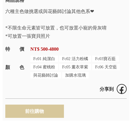
商品規格
六種主色做挑選或與花藝師討論其他色系❤
*不限生命元素皆可放置，也可放置小寵的骨灰唷
*可放置一張寶貝照片
特價
NT$ 500-4800
Fc01 純潔白
Fc02 活力粉橘
Fc03寶石藍
顏色
Fc04 蜜桃粉
Fc05 薰衣草紫
Fc06 天空藍
與花藝師討論
加購水琉璃
分享到