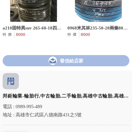
a210固特異suv 265-60-18四條
0968米其林235-50-20兩條8000
8000含裝8成22年
8000
含裝8/9成米其林中的全季節輪
8000
特價
特價
胎
發信給店家
邦鉅輪業-輪胎行,中古輪胎,二手輪胎,高雄中古輪胎,高雄二
手輪胎,仁武二手輪胎更換
電話 : 0989-995-489
地址 : 高雄市仁武區八德南路431之5號