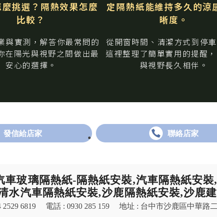
怎麼挑選？隔熱效果怎麼
定隔熱紙能維持多久的涼
⽐較？
晰度。
業與實測，解答你最常問的
從開窗時間、清潔⽅式到停⾞
你在陽光與視野之間做出最
這裡整理了簡單實⽤的提醒，
安⼼的選擇。
與視野⾧久相伴。
發信給店家
聯絡店家
汽車玻璃隔熱紙-隔熱紙安裝,汽車隔熱紙安裝
,清水汽車隔熱紙安裝,沙鹿隔熱紙安裝,沙鹿
 2529 6819
電話 : 0930 285 159
地址 : 台中市沙鹿區中華路二