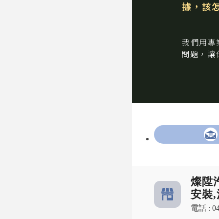
據，
該
我們⽤專
問題，
讓
燦陞
安裝
電話 : 04