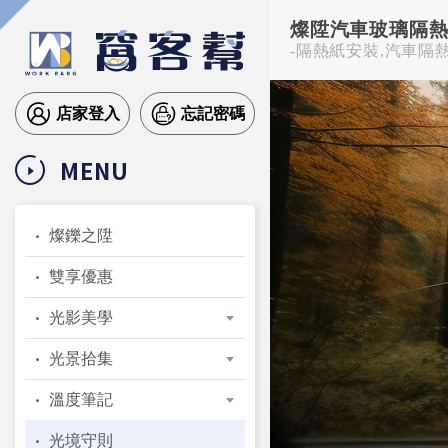
燦陞汽車玻璃隔
-隔熱紙安裝,汽車隔
店家登入
忘記密碼
MENU
燦鑠之陞
雙享優惠
光影美學
光景拾集
溫度筆記
光境守則