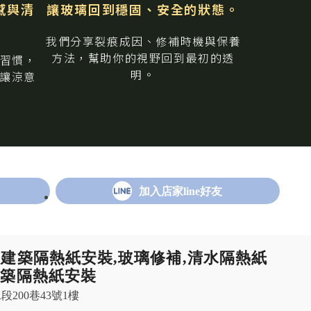
感與清
讓玻璃回到穩固、安全的狀態。
我們分享裂痕成因、修補時機與保養
⽅法，
幫助你的視野回到最初的透
習慣，
明。
讓涼意
加入店家line好友
,建築隔熱紙安裝,玻璃修補,清水隔熱紙
建築隔熱紙安裝
段200巷43號1樓