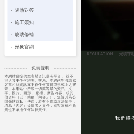
隔熱對答
施⼯須知
玻璃修補
形象官網
光境守
免責聲明
本網站僅提供窩客幫資訊參考平台， 並不
涉入其中任何諮詢、交易。本網站對各該窩
客幫相關資訊亦不作任何實質或形式上之審
查。本網站中所載一切窩客幫的資訊、文
字、照片、圖形 、產權、廣告內容、或其
他資料（以下簡稱『內容』）。無論其為公
開張貼或私下傳送，若有不實或違法情事，
均為『內容』提供者之責任，窩客幫概不負
責也不承擔任何法律責任。
我們將