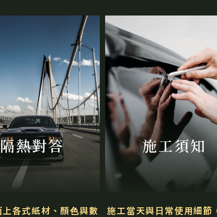
隔熱對答
施⼯須知
⾯上各式紙材、顏⾊與數
施⼯當天與⽇常使⽤細節