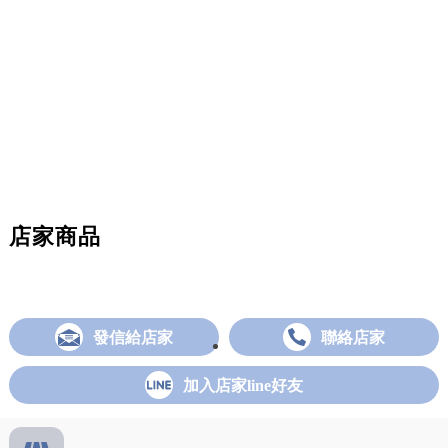
店家商品
發信給店家
聯絡店家
加入店家line好友