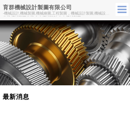
育群機械設計製圖有限公司
-機械設計,機械製圖,機械繪圖,工程製圖，機械設計製圖,機械設計
公司,機械製圖公司,台中機械設計,台中機械製圖
最新消息