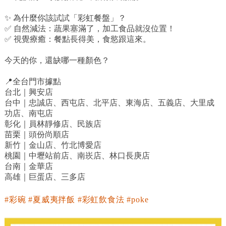
✨ 為什麼你該試試「彩虹餐盤」？
✅ 自然減法：蔬果塞滿了，加工食品就沒位置！
✅ 視覺療癒：餐點長得美，食慾跟這來。
今天的你，還缺哪一種顏色？
📍全台門市據點
台北｜興安店
台中｜忠誠店、西屯店、北平店、東海店、五義店、大里成
功店、南屯店
彰化｜員林靜修店、民族店
苗栗｜頭份尚順店
新竹｜金山店、竹北博愛店
桃園｜中壢站前店、南崁店、林口長庚店
台南｜金華店
高雄｜巨蛋店、三多店
#彩碗 #夏威夷拌飯 #彩虹飲食法 #poke