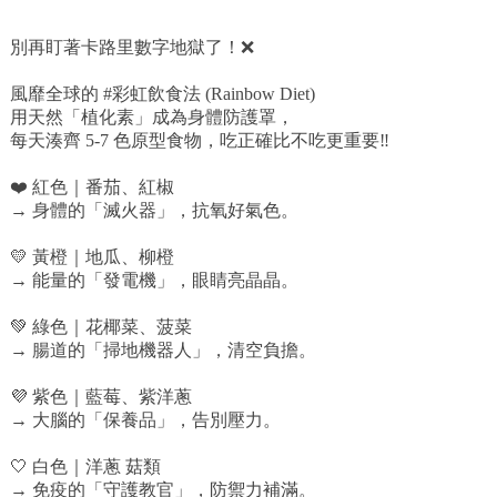
別再盯著卡路里數字地獄了！❌
風靡全球的 #彩虹飲食法 (Rainbow Diet)
用天然「植化素」成為身體防護罩，
每天湊齊 5-7 色原型食物，吃正確比不吃更重要‼️
❤️ 紅色｜番茄、紅椒
→ 身體的「滅火器」，抗氧好氣色。
💛 黃橙｜地瓜、柳橙
→ 能量的「發電機」，眼睛亮晶晶。
💚 綠色｜花椰菜、菠菜
→ 腸道的「掃地機器人」，清空負擔。
💜 紫色｜藍莓、紫洋蔥
→ 大腦的「保養品」，告別壓力。
🤍 白色｜洋蔥 菇類
→ 免疫的「守護教官」，防禦力補滿。