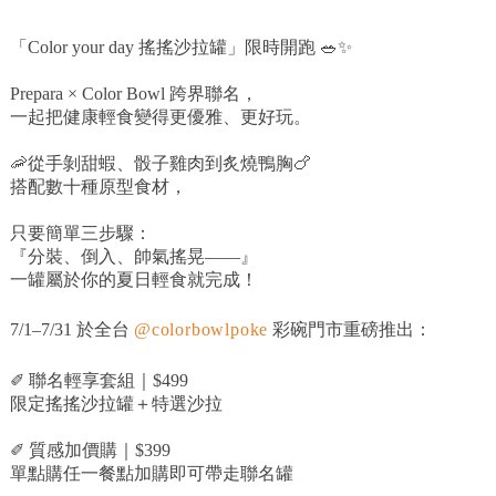
「Color your day 搖搖沙拉罐」限時開跑 🥗✨
Prepara × Color Bowl 跨界聯名，
一起把健康輕食變得更優雅、更好玩。
🦐從手剝甜蝦、骰子雞肉到炙燒鴨胸🍗
搭配數十種原型食材，
只要簡單三步驟：
『分裝、倒入、帥氣搖晃——』
一罐屬於你的夏日輕食就完成！
7/1–7/31 於全台
@colorbowlpoke
彩碗門市重磅推出：
✐ 聯名輕享套組｜$499
限定搖搖沙拉罐＋特選沙拉
✐ 質感加價購｜$399
單點購任一餐點加購即可帶走聯名罐