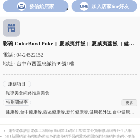
發信給店家
加入店家line好友
彩碗 ColorBowl Poke || 夏威夷拌飯 || 夏威夷蓋飯 || 健康
餐加盟 || 夏威夷拌飯加盟 || 夏威夷蓋飯加盟
電話 : 04-24522152
地址 : 台中市西區忠誠街99號1樓
服務項目
報導美食網路推薦美食
特別關鍵字
健康餐,台中健康餐,西區健康餐,新竹健康餐,健康餐外送,台中健康餐
外送,西區健康餐外送,新竹健康餐外送,健康餐推薦,台中健康餐推薦,
西區健康餐推薦,新竹健康餐推薦,餐飲創業加盟,台中餐飲創業加盟,
露營老爹
設計老爹
工程網
家事網
加工網
MIT製造業外貿網
修繕網
野外生活網
西區餐飲創業加盟,新竹餐飲創業加盟,健康餐加盟,台中健康餐加盟,
MIT新聞網
清潔網
搬家網
租車網
維修網
學習網
愛美網
開鎖網
好家網
掏客網
小華陀
西區健康餐加盟,新竹健康餐加盟,夏威夷拌飯加盟,台中夏威夷拌飯