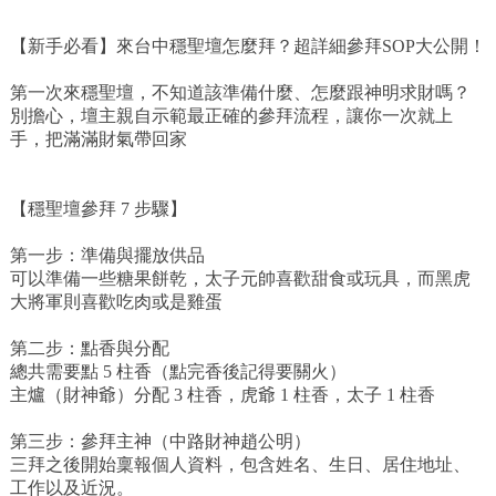
【新手必看】來台中穩聖壇怎麼拜？超詳細參拜SOP大公開！
第一次來穩聖壇，不知道該準備什麼、怎麼跟神明求財嗎？
別擔心，壇主親自示範最正確的參拜流程，讓你一次就上
手，把滿滿財氣帶回家
【穩聖壇參拜 7 步驟】
第一步：準備與擺放供品
可以準備一些糖果餅乾，太子元帥喜歡甜食或玩具，而黑虎
大將軍則喜歡吃肉或是雞蛋
第二步：點香與分配
總共需要點 5 柱香（點完香後記得要關火）
主爐（財神爺）分配 3 柱香，虎爺 1 柱香，太子 1 柱香
第三步：參拜主神（中路財神趙公明）
三拜之後開始稟報個人資料，包含姓名、生日、居住地址、
工作以及近況。