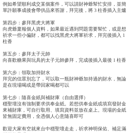
例如希望順利成交某個案件，可以請財神爺幫忙安排，並簡
單許願事成後會帶供品來答謝，拜完後，將 3 柱香插入主爐
第四步：參拜黑虎大將軍
向虎爺稟報個人資料，如果最近遇到問題需要幫忙，或是想
祈求一些小偏財，都可以找黑虎大將軍祈求，拜完後插入 1
柱香
第五步：參拜太子元帥
向喜歡糖果與玩具的太子元帥參拜，完成後插入最後 1 柱香
第六步：領取加持財水
拜完的信眾別忘了，可以取一瓶財神爺加持過的財水，無論
是在現場喝或是帶回家喝都可以
第七步：隨喜金紙與補財庫（自由選擇）
穩聖壇沒有強制要求供奉金紙。若想供奉金紙或填寫發財金
來補財庫，可自行取用、填寫資料並放在桌上。現場的金紙
皆無固定費用，全憑個人心意隨喜即可
歡迎大家有空就來台中穩聖壇走走，祈求神明保佑、補足滿