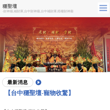
穩聖壇
-財神廟,補財庫,台中財神廟,台中補財庫,梧棲財神廟
最新消息
【台中穩聖壇-寵物收驚】