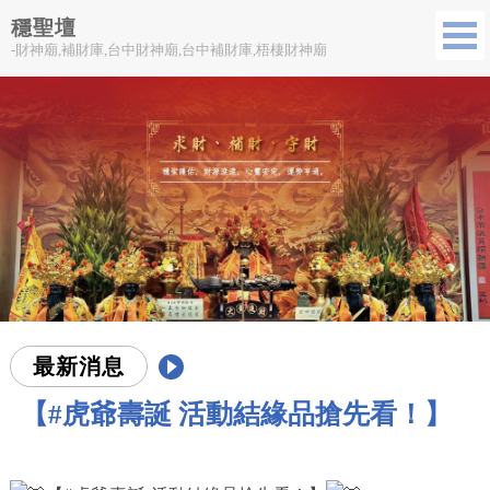
穩聖壇
-財神廟,補財庫,台中財神廟,台中補財庫,梧棲財神廟
最新消息
【#虎爺壽誕 活動結緣品搶先看！】