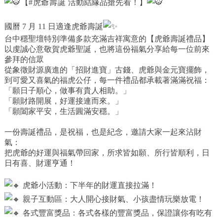
【
#虎爺壽誕
活動結緣品搶先看！】
國曆 7 月 11 日適逢虎爺壽誕
台中穩聖壇特別準備多款充滿吉祥寓意的【虎爺壽誕禮品】
以虔誠心意敬賀虎爺聖誕，也將這份福氣分享給每一位前來
參拜的信眾
從象徵財源廣進的「招財進寶」古錢、虎爺與金元寶擺飾，
到可愛又喜氣的福虎公仔，每一件禮品都承載著滿滿祝福：
「願日子順心，做事有貴人相助。」
「願財路開展，好運接連而來。」
「願闔家平安，生活圓滿安穩。」
一份壽誕禮品，是祝福，也是紀念，邀請大家一起來沾財
氣：
把虎爺的好運與福氣帶回家，所求皆如願、所行皆順利，日
日有喜、財運亨通！
虎爺小活動：下半年的財運直接拉滿！
親子互動區：大人開心接財氣、小孩盡情玩樂放電！
各式豐富獎品：各式各樣的豐富獎品，保證讓你有吃有