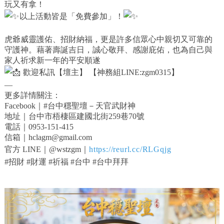
玩又有拿！
以上活動皆是「免費參加」！
虎爺威靈護佑、招財納福，更是許多信眾心中親切又可靠的
守護神。藉著壽誕吉日，誠心敬拜、感謝庇佑，也為自己與
家人祈求新一年的平安順遂
歡迎私訊【壇主】 【神務組LINE:zgm0315】
—
更多詳情關注：
Facebook｜#台中穩聖壇－天官武財神
地址｜台中市梧棲區建國北街259巷70號
電話｜0953-151-415
信箱｜hclagm@gmail.com
官方 LINE｜@wstzgm｜
https://reurl.cc/RLGqjg
#招財 #財運 #祈福 #台中 #台中拜拜