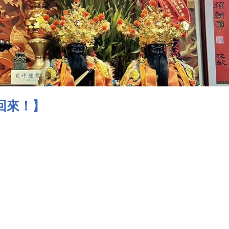
回來！】
！