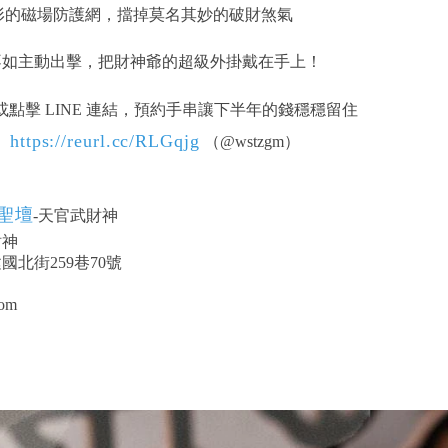
形的磁場防護網，擋掉莫名其妙的破財煞氣
不如主動出擊，把財神爺的超級外掛戴在手上！
點擊 LINE 連結，預約手串讓下半年的錢穩穩留住
https://reurl.cc/RLGqjg
：
（@wstzgm）
聖壇
-天官武財神
財神
北街259巷70號
om