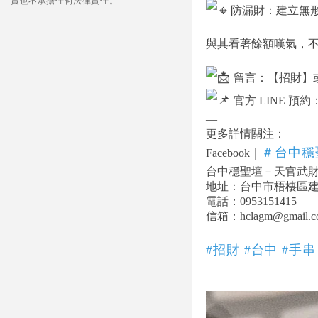
責也不承擔任何法律責任。
防漏財：建立無
與其看著餘額嘆氣，
留言：【招財】或
官方 LINE 預約
—
更多詳情關注：
＃台中穩
Facebook｜
台中穩聖壇－天官武
地址：台中市梧棲區建國
電話：0953151415
信箱：hclagm@gmail.c
#招財
#台中
#手串