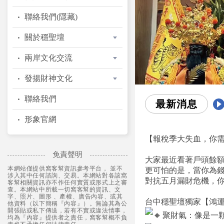
聯絡我們(隱藏)
關於穩聖壇
兩岸文化交流
發揚財神文化
聯絡我們
最新消息
形象官網
【報稅季大失血，你
免責聲明
大家最近看著戶頭餘
本網站僅提供窩客幫資訊參考平台， 並不
更可怕的是，當你為
涉入其中任何諮詢、交易。本網站對各該窩
對抗五月漏財危機，
客幫相關資訊亦不作任何實質或形式上之審
查。本網站中所載一切窩客幫的資訊、文
字、照片、圖形 、產權、廣告內容、或其
台中穩聖壇獨家【鴻
他資料（以下簡稱『內容』）。無論其為公
開張貼或私下傳送，若有不實或違法情事，
聚財氣：像是一
均為『內容』提供者之責任，窩客幫概不負