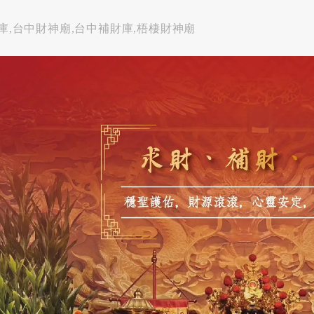
財庫,台中財神廟,台中補財庫,梧棲財神廟