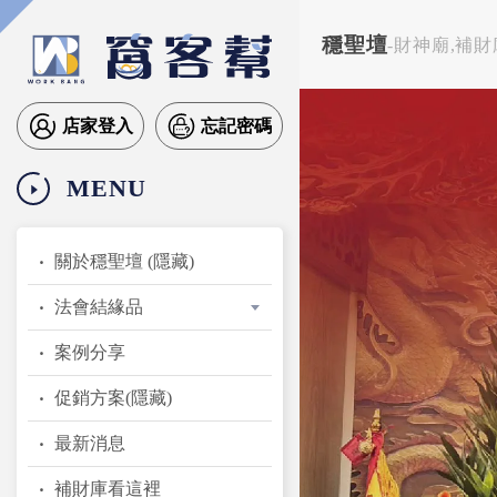
穩聖壇
-財神廟,補
店家登入
忘記密碼
MENU
關於穩聖壇 (隱藏)
法會結緣品
案例分享
促銷方案(隱藏)
最新消息
補財庫看這裡