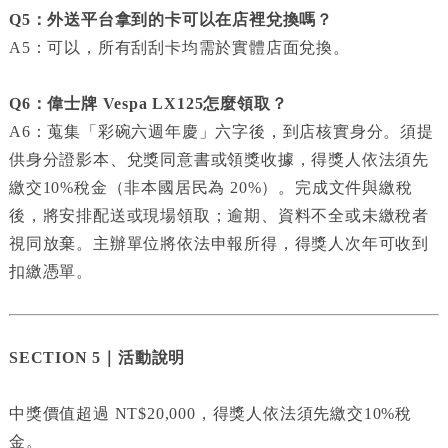
Q5：外送平台拿到的卡可以在店裡兌換嗎？
A5：可以，所有刮刮卡均需於實體店面兌換。
Q6：偉士牌 Vespa LX125怎麼領取？
A6：蒐集「彩碗六週年慶」六字後，到店核實身分。須提
供身分證影本、兌獎同意書或領獎收據，得獎人依法須先
繳交10%稅金（非本國居民為 20%）。完成文件與繳稅
後，將安排配送或現場領取；逾期、資料不全或未繳稅者
視同放棄。主辦單位將依法申報所得，得獎人次年可收到
扣繳憑單。
SECTION 5｜活動說明
中獎價值超過 NT$20,000，得獎人依法須先繳交10%稅
金。