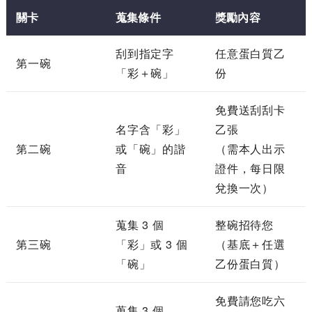
關卡
蒐集條件
獎勵內容
刮到指定字
任意蛋白質乙
第一碗
「彩＋碗」
份
免費送刮刮卡
名字含「彩」
乙張
第二碗
或「碗」的諧
（需本人出示
音
證件，每日限
兌換一次）
蒐集 3 個
整碗招待您
第三碗
「彩」或 3 個
（基底＋任選
「碗」
乙份蛋白質）
免費請您吃六
蒐集 3 個