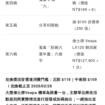
第四碗
碗（價值
「六」
NT$189 × 6）
抽 $100 折價券
第五碗
分享IG限動
（250 張）
偉士牌 Vespa
蒐集「彩碗六
LX125 騎回家
第六碗
週年慶」六個
（價值
字
NT$127,900 ×
1 台）
兌換獎項皆需達消費門檻：北部 $119｜中南部 $109
Ｉ兌換截止至 2026/02/28
大獎偉士牌Vespa 機車為限量一台，主辦單位將依活
動規則與實際情況進行頒發或加碼抽出；一經抽出並