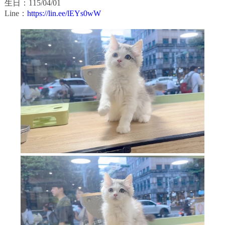
生日：115/04/01
Line：
https://lin.ee/lEYs0wW