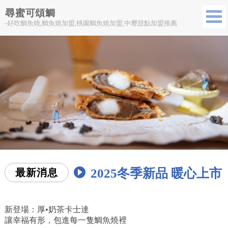
尋蜜可頌鯛
-好吃鯛魚燒,鯛魚燒加盟,桃園鯛魚燒加盟,中壢甜點加盟推薦
2025冬季新品 暖心上市
最新消息
新登場：厚•奶茶卡士達
讓幸福有形，包進每一隻鯛魚燒裡