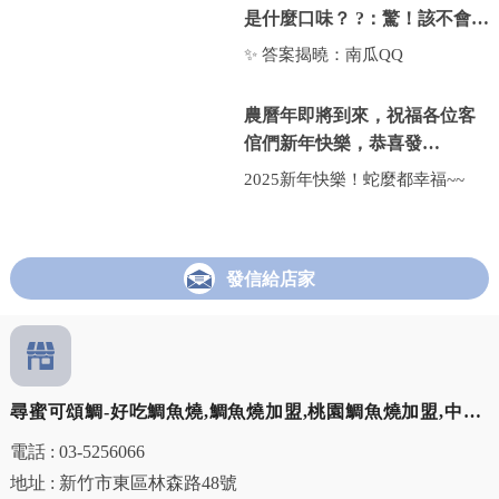
是什麼口味？ ?：驚！該不會
新的一年，就是要吃得酥酥脆
是…？！
脆、甜甜蜜蜜！
✨ 答案揭曉：南瓜QQ
💛 咬
農曆年即將到來，祝福各位客
倌們新年快樂，恭喜發
財！！！小額創業｜桃園小額
2025新年快樂！蛇麼都幸福~~
創業
發信給店家
尋蜜可頌鯛-好吃鯛魚燒,鯛魚燒加盟,桃園鯛魚燒加盟,中壢
甜點加盟推薦
電話 : 03-5256066
地址 : 新竹市東區林森路48號