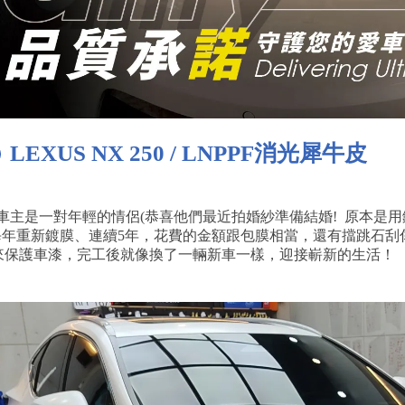
LEXUS NX 250 / LNPPF消光犀牛皮
250的車主是一對年輕的情侶(恭喜他們最近拍婚紗準備結婚! 原
年重新鍍膜、連續5年，花費的金額跟包膜相當，還有擋跳石刮傷
牛皮來保護車漆，完工後就像換了一輛新車一樣，迎接嶄新的生活！