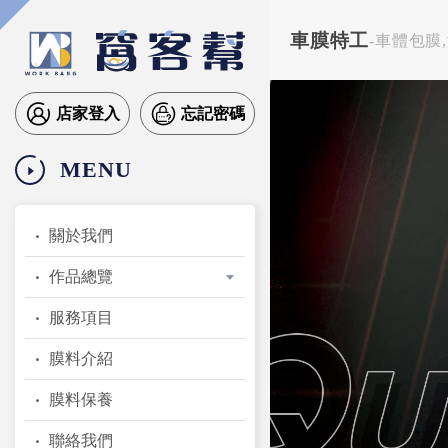
車膜特工
-車體包膜
店家登入
忘記密碼
MENU
關於我們
作品總覽
服務項目
膜料介紹
膜料保養
聯絡我們