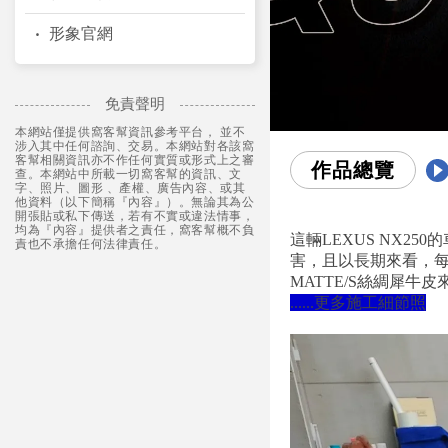
形象官網
免責聲明
本網站僅提供窩客幫資訊參考平台， 並不
涉入其中任何諮詢、交易。本網站對各該窩
客幫相關資訊亦不作任何實質或形式上之審
作品總覽
查。本網站中所載一切窩客幫的資訊、文
字、照片、圖形 、產權、廣告內容、或其
他資料（以下簡稱『內容』）。無論其為公
開張貼或私下傳送，若有不實或違法情事，
均為『內容』提供者之責任，窩客幫概不負
這輛LEXUS NX
責也不承擔任何法律責任。
害，且以長期來看，每
MATTE/S絲綢犀
......更多施工細節照