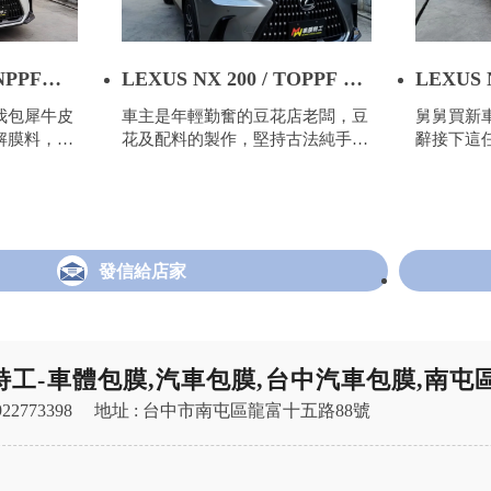
LNPPF消
LEXUS NX 200 / TOPPF 高
LEXUS N
透亮自體修復犀牛皮
TOPP
我包犀牛皮
車主是年輕勤奮的豆花店老闆，豆
舅舅買新
皮
解膜料，並
花及配料的製作，堅持古法純手
辭接下這
場施工，這
工，不用罐頭食品，讓大家吃的健
上工，將
！車主春節
康、吃的安心！當然對於車子也是
用德國TO
EXUS
非常講究的！新車時車主是用鍍膜
皮來保護車
有鍍膜，照
來維護車漆，但是後來發現跳石的
系已經包
牛皮繼續維
侵害跟擦傷，還是需要用
業的施工
發信給店家
消光犀牛
工交車時看
的笑意，就
！
特工-車體包膜,汽車包膜,台中汽車包膜,南屯
22773398
地址 : 台中市南屯區龍富十五路88號