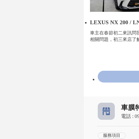
LEXUS NX 200 / 
光犀牛皮
車主在春節初二來訊問
相關問題，初三來店了
預約馬年開市第一輛進
真是我最好的生日禮物
前夕購入這輛2年車齡的L
NX200 ，前車主漆面
顧得不錯，是值得包犀
護的！白色NX搭配上
皮，質感更加提升！完
到車主的眼神，藏不住
知道他又更愛這輛車了
車膜
電話 : 09
服務項目