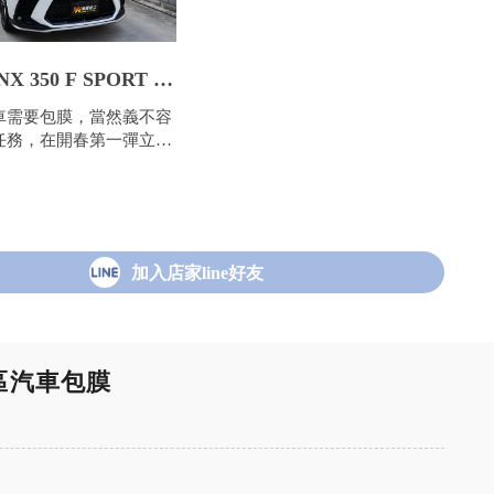
X 350 F SPORT /
F高透亮自體修復犀牛
車需要包膜，當然義不容
任務，在開春第一彈立馬
愛車保護起來！為舅舅選
PPF 高透亮自體修復犀牛
漆，雖然Lexus NX車
過很多輛，但還是競競業
加入店家line好友
區汽車包膜