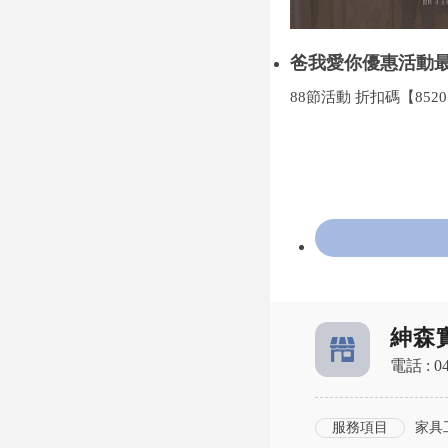
爸我愛你優惠活動
388 限時 4 天優惠 折扣碼
88節活動 折扣碼【852
【8520】
紳森
電話 : 04
服務項目
家具