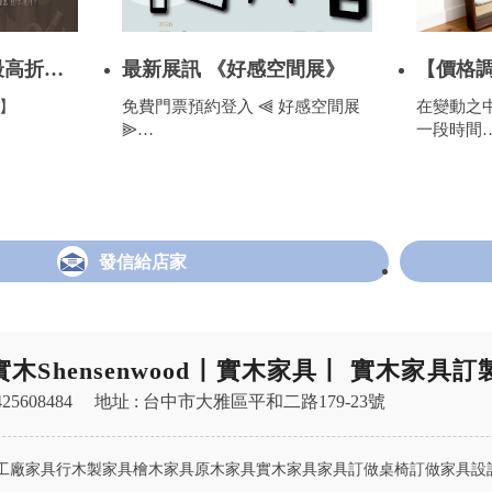
最高折抵
最新展訊 《好感空間展》
【價格調
起，部
0】
免費門票預約登入 ⫷ 好感空間展
在變動之
整
⫸
一段時間
◭ 日期｜07.02－07.05
然而，在
◭ 時間｜10:00—18:00
的前提下
◭ 地點｜大台南會展中心 E350 (台
我們仍需
南高鐵站旁
自 2026
發信給店家
將進行價
實木Shensenwood丨實木家具丨 實木家具
25608484
地址 : 台中市大雅區平和二路179-23號
工廠家具行木製家具檜木家具原木家具實木家具家具訂做桌椅訂做家具設