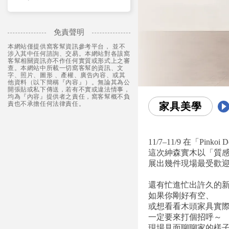
免責聲明
本網站僅提供窩客幫資訊參考平台， 並不
涉入其中任何諮詢、交易。本網站對各該窩
客幫相關資訊亦不作任何實質或形式上之審
查。本網站中所載一切窩客幫的資訊、文
字、照片、圖形 、產權、廣告內容、或其
他資料（以下簡稱『內容』）。無論其為公
開張貼或私下傳送，若有不實或違法情事，
均為『內容』提供者之責任，窩客幫概不負
責也不承擔任何法律責任。
家具美學
11/7–11/9 在「Pinkoi
這次紳森實木以「質
展出幾件現場最受歡迎的
還有忙進忙出許久的新品
如果你剛好有空、
或想看看木頭家具實
一定要來打個招呼～
現場見面聊聊家的樣子