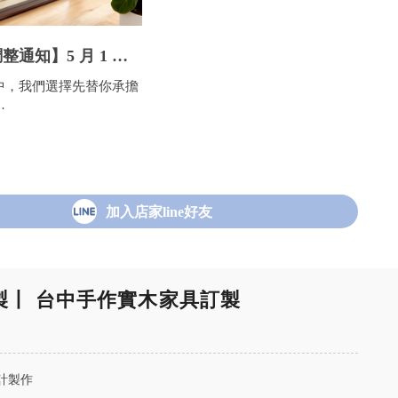
整通知】5 月 1 日
分商品將進行價格調
中，我們選擇先替你承擔
維持用料品質與製作標準
，
要做出調整。
 年 5 月 1 日起，部分商品
加入店家line好友
格調整。
訂製丨 台中手作實木家具訂製
計製作