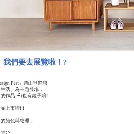
我們要去展覽啦！?
 Design Fest」圓山爭艷館
感生活」為主題登場，
作品 🪑(也有鏡子唷!
上市唷!!!
際的顏色與紋理，
吧🤍