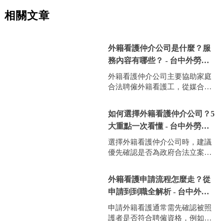
相關文章
外籍看護仲介公司是什麼？服
務內容有哪些？ - 台中外勞仲
介公司｜大里外籍看護公司
外籍看護仲介公司主要協助家庭
合法聘僱外籍看護工，從媒合人
選、文件申請到後續管理，提供
一條龍服務。一般服務內容包
如何選擇外籍看護仲介公司？5
含：需求評估、挑選合適的看護
大重點一次看懂 - 台中外勞仲
人選、辦理聘僱許可、簽證及入
介公司｜大里外籍看護公司
境手續，以及後續的翻譯協助與
選擇外籍看護仲介公司時，建議
生活管理。對於沒有相關經驗的
優先確認是否為政府合法立案機
家庭來說，仲介公司可以大幅減
構，並查詢過往評價與案例。其
少行政流程上的困難，並確保整
次，可了解仲介是否提供完善的
外籍看護申請流程怎麼走？從
體聘僱過程符合法規。選擇合法
售後服務，例如翻譯協助、定期
立案且口碑良好的仲介公司，不
申請到到職全解析 - 台中外籍
關懷與突發狀況處理能力。第
僅能提升媒合成功率，也能降低
看護｜大里外勞仲介
三，透明的費用結構也非常重
申請外籍看護通常需先確認被照
後續糾紛風險，讓照護品質更加
要，避免後續產生隱藏費用。此
護者是否符合聘僱資格，例如失