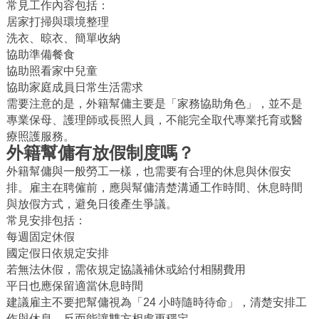
常見工作內容包括：
居家打掃與環境整理
洗衣、晾衣、簡單收納
協助準備餐食
協助照看家中兒童
協助家庭成員日常生活需求
需要注意的是，外籍幫傭主要是「家務協助角色」，並不是
專業保母、護理師或長照人員，不能完全取代專業托育或醫
療照護服務。
外籍幫傭有放假制度嗎？
外籍幫傭與一般勞工一樣，也需要有合理的休息與休假安
排。雇主在聘僱前，應與幫傭清楚溝通工作時間、休息時間
與放假方式，避免日後產生爭議。
常見安排包括：
每週固定休假
國定假日依規定安排
若無法休假，需依規定協議補休或給付相關費用
平日也應保留適當休息時間
建議雇主不要把幫傭視為「24 小時隨時待命」，清楚安排工
作與休息，反而能讓雙方相處更穩定。