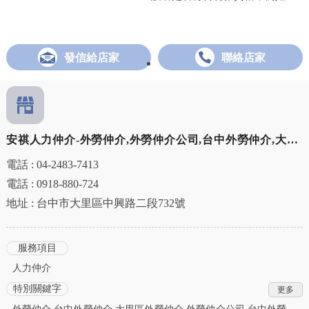
穩定。
外，看護來源國與培訓背景也會
能等級或醫療證明。接著透過仲
影響照護品質，建議選擇有完整
介公司提出申請，準備相關文件
教育訓練的仲介。最後，與仲介
並送件至主管機關審核。核准
顧問的溝通順暢度也是關鍵，能
後，仲介會協助媒合看護人選並
發信給店家
聯絡店家
否快速理解家庭需求，將直接影
安排面試，確認合適人選後開始
響媒合結果。多方比較後再決
辦理簽證及入境手續。整體流程
定，才能找到最適合的合作夥
通常需數週至數月不等，視個案
伴。
條件而定。看護入境後，仲介公
司也會提供報到協助與基本教育
安祺人力仲介-外勞仲介,外勞仲介公司,台中外勞仲介,大里
訓練，幫助看護快速適應家庭環
境。了解完整流程，有助於提前
區外勞仲公司
電話 : 04-2483-7413
做好準備，避免延誤照護需求。
電話 : 0918-880-724
地址 : 台中市大里區中興路二段732號
服務項目
人力仲介
特別關鍵字