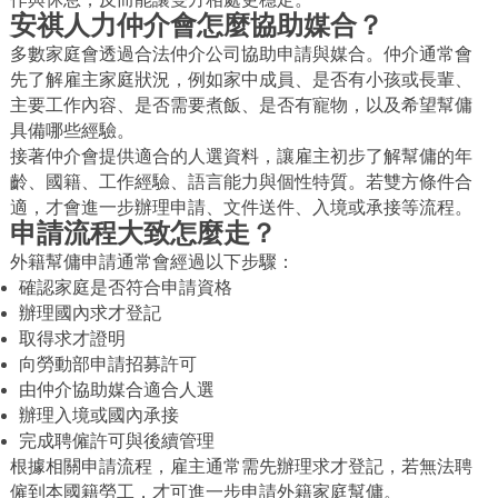
安祺人力仲介會怎麼協助媒合？
多數家庭會透過合法仲介公司協助申請與媒合。仲介通常會
先了解雇主家庭狀況，例如家中成員、是否有小孩或長輩、
主要工作內容、是否需要煮飯、是否有寵物，以及希望幫傭
具備哪些經驗。
接著仲介會提供適合的人選資料，讓雇主初步了解幫傭的年
齡、國籍、工作經驗、語言能力與個性特質。若雙方條件合
適，才會進一步辦理申請、文件送件、入境或承接等流程。
申請流程大致怎麼走？
外籍幫傭申請通常會經過以下步驟：
確認家庭是否符合申請資格
辦理國內求才登記
取得求才證明
向勞動部申請招募許可
由仲介協助媒合適合人選
辦理入境或國內承接
完成聘僱許可與後續管理
根據相關申請流程，雇主通常需先辦理求才登記，若無法聘
僱到本國籍勞工，才可進一步申請外籍家庭幫傭。