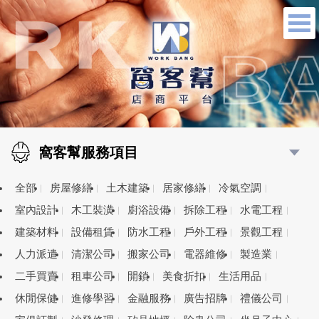
窩客幫服務項目
全部
房屋修繕
土木建築
居家修繕
冷氣空調
室內設計
木工裝潢
廚浴設備
拆除工程
水電工程
建築材料
設備租賃
防水工程
戶外工程
景觀工程
人力派遣
清潔公司
搬家公司
電器維修
製造業
二手買賣
租車公司
開鎖
美食折扣
生活用品
休閒保健
進修學習
金融服務
廣告招牌
禮儀公司