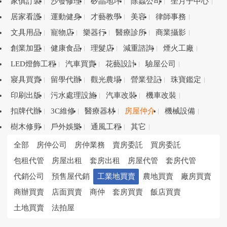
家俱訂製
沙發修理
矽晶地坪
除蟲公司
坐月子中心
居家看護
運動健身
才藝教學
美容
律師事務
文具用品
寵物店
樂器行
醫療診所
商業攝影
創業加盟
健康食品
理髮店
減重諮詢
煙火工廠
LED燈飾工程
汽車買賣
花藝設計
驗屋公司
寢具買賣
留學代辦
觀光農場
營業登記
珠寶鑑定
印刷出版
污水處理設施
汽車改裝
機車改裝
扣牌代辦
3C維修
醫療器材
房屋仲介
機械設備
樹木修剪
戶外娛樂
通風工程
其它
全部
房仲公司
房仲業務
賣房委託
買房委託
包租代管
房屋出租
套房出租
房屋代管
套房代管
代銷公司
預售屋代銷
工業地買賣
農地買賣
廠房買賣
商辦買賣
店面買賣
商仲
套房買賣
飯店買賣
土地買賣
法拍屋