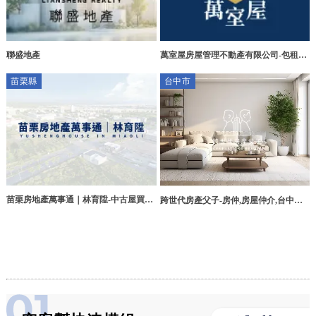
聯盛地產
萬室屋房屋管理不動產有限公司-包租代
管,包租代管公司,新竹包租代管,竹北包
苗栗縣
台中市
租代管公司,竹北租屋代管公司
苗栗房地產萬事通｜林育陞-中古屋買賣,
跨世代房產父子-房仲,房屋仲介,台中房
土地買賣,苗栗中古屋買賣,頭份土地買賣
仲,南屯房仲