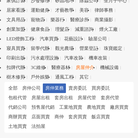
家俱訂製
沙發修理
矽晶地坪
除蟲公司
坐月子中心
居家看護
運動健身
才藝教學
美容
律師事務
文具用品
寵物店
樂器行
醫療診所
商業攝影
創業加盟
健康食品
理髮店
減重諮詢
煙火工廠
LED燈飾工程
汽車買賣
花藝設計
驗屋公司
寢具買賣
留學代辦
觀光農場
營業登記
珠寶鑑定
印刷出版
污水處理設施
汽車改裝
機車改裝
扣牌代辦
3C維修
醫療器材
房屋仲介
機械設備
樹木修剪
戶外娛樂
通風工程
其它
全部
房仲公司
房仲業務
賣房委託
買房委託
包租代管
房屋出租
套房出租
房屋代管
套房代管
代銷公司
預售屋代銷
工業地買賣
農地買賣
廠房買賣
商辦買賣
店面買賣
商仲
套房買賣
飯店買賣
土地買賣
法拍屋