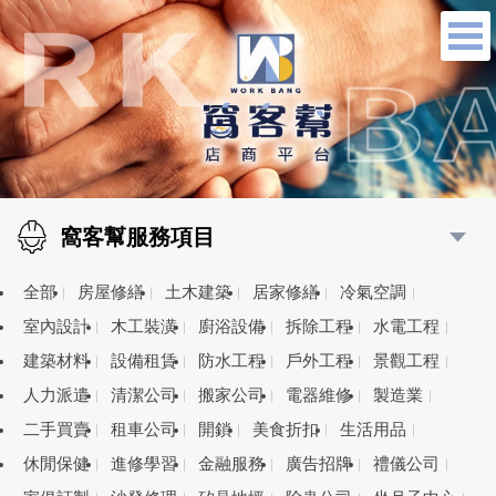
窩客幫服務項目
全部
房屋修繕
土木建築
居家修繕
冷氣空調
室內設計
木工裝潢
廚浴設備
拆除工程
水電工程
建築材料
設備租賃
防水工程
戶外工程
景觀工程
人力派遣
清潔公司
搬家公司
電器維修
製造業
二手買賣
租車公司
開鎖
美食折扣
生活用品
休閒保健
進修學習
金融服務
廣告招牌
禮儀公司