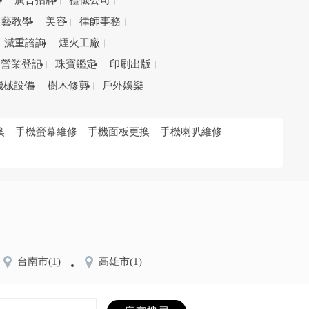
務
廣告招牌
禮儀公司
才藝教學
美容
律師事務
減重諮詢
煙火工廠
營業登記
珠寶鑑定
印刷出版
機械設備
樹木修剪
戶外娛樂
換
手機螢幕維修
手機面板更換
手機喇叭維修
台南市
(1)
高雄市
(1)