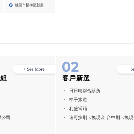
iphone手機維修,楊梅
桃園市楊梅區新農街
iphone手機維修
467...
+ See More
+ S
模組
客戶新選
日日晴聯合診所
柚子旅遊
利盛當鋪
限公司
速可換刷卡換現金-台中刷卡換現