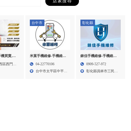
台中市
彰化縣
手機買賣,手
米菓手機維修-手機維
錸佳手機維修-手機維
ne維修,台南
修,iPhone維修,手機現場
修,iphone維修,iphone手
西區西門路
04-22770106
0909-527-972
南手機收購,
維修,台中手機維修,台中
機維修,彰化手機維修,員
台中市太平區中平路
彰化縣員林市三民街
維修,中西區
iPhone維修,太平手機維
林手機維修
109...
19-...
修,太平iPhone維修