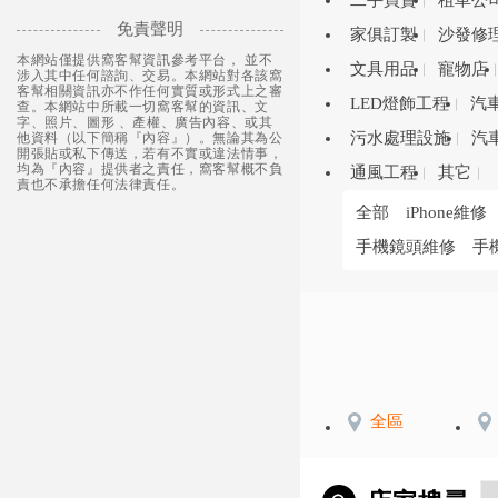
二手買賣
租車公
免責聲明
家俱訂製
沙發修
本網站僅提供窩客幫資訊參考平台， 並不
文具用品
寵物店
涉入其中任何諮詢、交易。本網站對各該窩
客幫相關資訊亦不作任何實質或形式上之審
LED燈飾工程
汽
查。本網站中所載一切窩客幫的資訊、文
字、照片、圖形 、產權、廣告內容、或其
污水處理設施
汽
他資料（以下簡稱『內容』）。無論其為公
開張貼或私下傳送，若有不實或違法情事，
均為『內容』提供者之責任，窩客幫概不負
通風工程
其它
責也不承擔任何法律責任。
全部
iPhone維修
手機鏡頭維修
手
全區