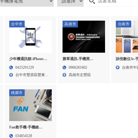
台中市
高雄市
台南市
少年機通訊館-iPhone買
勝單通訊-手機買
詠悅數位3c-
賣,iPhone維修, iPhone收
賣,iphone買賣, iphone手
機收購,ipho
0425291229
0966281602
台南市中
購,台中iPhone買賣,豐原
機維修,高雄手機買賣,高
手機買賣,台
台中市豐原區豐東路
高雄市左營區
一段6...
iPhone買賣,豐原iPhone維
雄iphone買賣,左營區手
台南iphone
164...
修, 豐原iPhone收購
機買賣,左營區iphone手
iphone維修
機維修
桃園市
Fan救手機-手機維
修,iphone維修,桃園
034854528