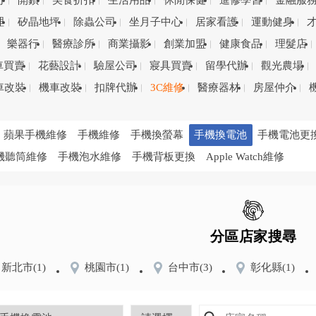
司
開鎖
美食折扣
生活用品
休閒保健
進修學習
金融服
理
矽晶地坪
除蟲公司
坐月子中心
居家看護
運動健身
樂器行
醫療診所
商業攝影
創業加盟
健康食品
理髮店
車買賣
花藝設計
驗屋公司
寢具買賣
留學代辦
觀光農場
車改裝
機車改裝
扣牌代辦
3C維修
醫療器材
房屋仲介
蘋果手機維修
手機維修
手機換螢幕
手機換電池
手機電池更
機聽筒維修
手機泡水維修
手機背板更換
Apple Watch維修
分區店家搜尋
新北市
(1)
桃園市
(1)
台中市
(3)
彰化縣
(1)