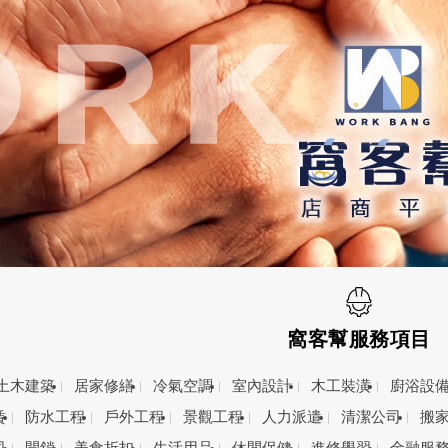
窩客幫服務項目
土木建築
居家修繕
冷氣空調
室內設計
木工裝潢
廚浴設
賃
防水工程
戶外工程
景觀工程
人力派遣
清潔公司
搬