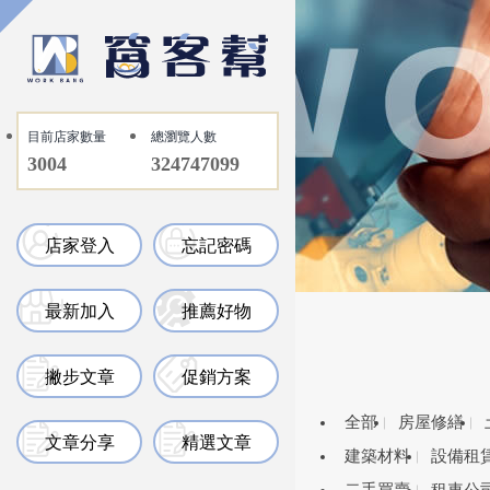
目前店家數量
總瀏覽人數
3004
324747099
店家登入
忘記密碼
最新加入
推薦好物
撇步文章
促銷方案
全部
房屋修繕
文章分享
精選文章
建築材料
設備租