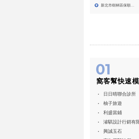
林iphone維修, iPhone手
新北市樹林區保順街
機維修,樹林iPhone手機
131...
維修
窩客幫快速
日日晴聯合診所
柚子旅遊
利盛當鋪
濬騏設計行銷有
興誠玉石