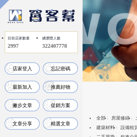
目前店家數量
總瀏覽人數
2997
322407778
店家登入
忘記密碼
最新加入
推薦好物
撇步文章
促銷方案
全部
房屋修繕
文章分享
精選文章
建築材料
設備租