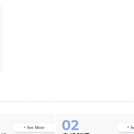
+ See More
+ S