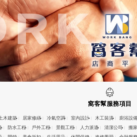
窩客幫服務項目
土木建築
居家修繕
冷氣空調
室內設計
木工裝潢
廚浴設
賃
防水工程
戶外工程
景觀工程
人力派遣
清潔公司
搬