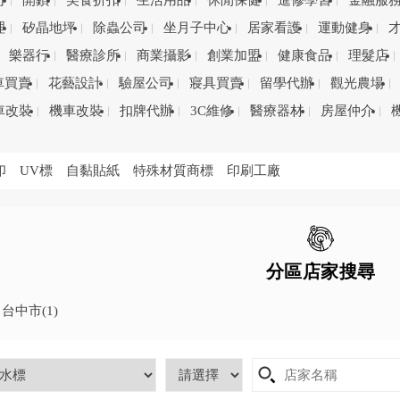
司
開鎖
美食折扣
生活用品
休閒保健
進修學習
金融服
理
矽晶地坪
除蟲公司
坐月子中心
居家看護
運動健身
樂器行
醫療診所
商業攝影
創業加盟
健康食品
理髮店
車買賣
花藝設計
驗屋公司
寢具買賣
留學代辦
觀光農場
車改裝
機車改裝
扣牌代辦
3C維修
醫療器材
房屋仲介
印
UV標
自黏貼紙
特殊材質商標
印刷工廠
分區店家搜尋
台中市
(1)