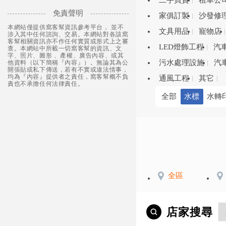
二手買賣
租車公
免責聲明
家俱訂製
沙發修
本網站僅提供窩客幫資訊參考平台， 並不
文具用品
寵物店
涉入其中任何諮詢、交易。本網站對各該窩
客幫相關資訊亦不作任何實質或形式上之審
LED燈飾工程
汽
查。本網站中所載一切窩客幫的資訊、文
字、照片、圖形 、產權、廣告內容、或其
污水處理設施
汽
他資料（以下簡稱『內容』）。無論其為公
開張貼或私下傳送，若有不實或違法情事，
均為『內容』提供者之責任，窩客幫概不負
通風工程
其它
責也不承擔任何法律責任。
全部
水標
水轉
全區
店家搜尋