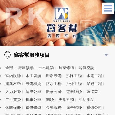
窩客幫服務項目
全部
房屋修繕
土木建築
居家修繕
冷氣空調
室內設計
木工裝潢
廚浴設備
拆除工程
水電工程
建築材料
設備租賃
防水工程
戶外工程
景觀工程
人力派遣
清潔公司
搬家公司
電器維修
製造業
二手買賣
租車公司
開鎖
美食折扣
生活用品
休閒保健
進修學習
金融服務
廣告招牌
禮儀公司