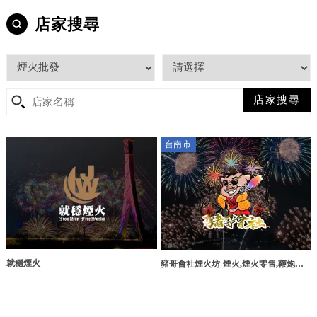
店家搜尋
台南市
就穩煙火
豬哥會社煙火坊-煙火,煙火零售,鞭炮批
發,台南煙火,台南煙火零售,永康區煙火,
永康區煙火零售,永康區煙火批發