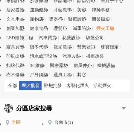
家俱訂製
沙發修理
矽晶地坪
除蟲公司
坐月子中心
居家看護
運動健身
才藝教學
美容
律師事務
文具用品
寵物店
樂器行
醫療診所
商業攝影
創業加盟
健康食品
理髮店
減重諮詢
煙火工廠
LED燈飾工程
汽車買賣
花藝設計
驗屋公司
寢具買賣
留學代辦
觀光農場
營業登記
珠寶鑑定
印刷出版
污水處理設施
汽車改裝
機車改裝
扣牌代辦
3C維修
醫療器材
房屋仲介
機械設備
樹木修剪
戶外娛樂
通風工程
其它
全部
煙火批發
鞭炮批發
客製化煙火
活動煙火
分區店家搜尋
全區
台南市
(1)