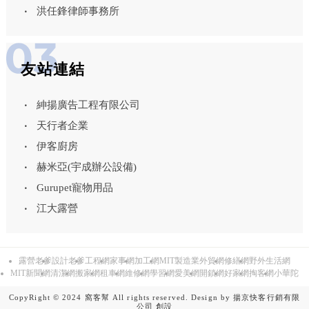
洪任鋒律師事務所
友站連結
紳揚廣告工程有限公司
天行者企業
伊客廚房
赫米亞(宇成辦公設備)
Gurupet寵物用品
江大露營
露營老爹
設計老爹
工程網
家事網
加工網
MIT製造業外貿網
修繕網
野外生活網
MIT新聞網
清潔網
搬家網
租車網
維修網
學習網
愛美網
開鎖網
好家網
掏客網
小華陀
CopyRight © 2024 窩客幫 All rights reserved. Design by
揚京快客行銷有限
公司
創設