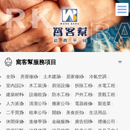
窩客幫服務項目
全部
房屋修繕
土木建築
居家修繕
冷氣空調
室內設計
木工裝潢
廚浴設備
拆除工程
水電工程
建築材料
設備租賃
防水工程
戶外工程
景觀工程
人力派遣
清潔公司
搬家公司
電器維修
製造業
二手買賣
租車公司
開鎖
美食折扣
生活用品
休閒保健
進修學習
金融服務
廣告招牌
禮儀公司