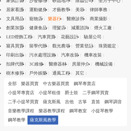
家俱訂製
沙發修理
矽晶地坪
除蟲公司
坐月子中心
居家看護
運動健身
才藝教學
美容
律師事務
文具用品
寵物店
樂器行
醫療診所
商業攝影
創業加盟
健康食品
理髮店
減重諮詢
煙火工廠
LED燈飾工程
汽車買賣
花藝設計
驗屋公司
寢具買賣
留學代辦
觀光農場
營業登記
珠寶鑑定
印刷出版
污水處理設施
汽車改裝
機車改裝
扣牌代辦
3C維修
醫療器材
房屋仲介
機械設備
樹木修剪
戶外娛樂
通風工程
其它
全部
樂器買賣
中古樂器買賣
鋼琴專賣店
小提琴專賣店
小提琴租借
爵士鼓
二手鋼琴買賣
二手小提琴買賣
薩克斯風
吉他
古箏
直笛
鋼琴調音
音樂教學課程
樂器教學課程
鋼琴教室
小提琴教學
鋼琴教學
薩克斯風教學