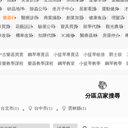
司
開鎖
美食折扣
生活用品
休閒保健
進修學習
金融服
理
矽晶地坪
除蟲公司
坐月子中心
居家看護
運動健身
樂器行
醫療診所
商業攝影
創業加盟
健康食品
理髮店
車買賣
花藝設計
驗屋公司
寢具買賣
留學代辦
觀光農場
車改裝
機車改裝
扣牌代辦
3C維修
醫療器材
房屋仲介
中古樂器買賣
鋼琴專賣店
小提琴專賣店
小提琴租借
爵士鼓
音樂教學課程
樂器教學課程
鋼琴教室
小提琴教學
鋼琴教學
分區店家搜尋
台北市
(1)
台中市
(1)
雲林縣
(1)