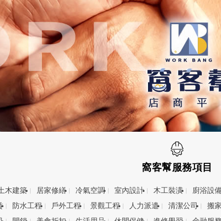
窩客幫服務項目
土木建築
居家修繕
冷氣空調
室內設計
木工裝潢
廚浴設
賃
防水工程
戶外工程
景觀工程
人力派遣
清潔公司
搬