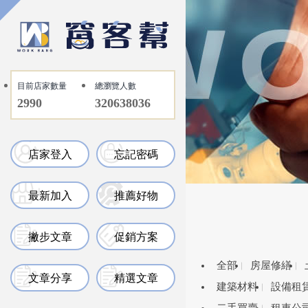
目前店家數量
總瀏覽人數
2990
320638036
店家登入
忘記密碼
最新加入
推薦好物
撇步文章
促銷方案
全部
房屋修繕
文章分享
精選文章
建築材料
設備租