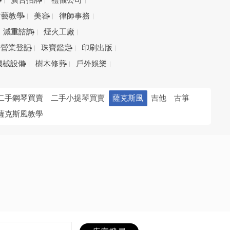
務
廣告招牌
禮儀公司
才藝教學
美容
律師事務
減重諮詢
煙火工廠
營業登記
珠寶鑑定
印刷出版
機械設備
樹木修剪
戶外娛樂
二手鋼琴買賣
二手小提琴買賣
薩克斯風
吉他
古箏
薩克斯風教學