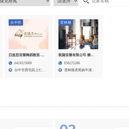
台中市
雲林縣
亞提思音樂舞蹈教室-音
凱薩音樂有限公司-樂器
樂教學,舞蹈教學,台中音
行,樂器行推薦,雲林樂器
0424525009
056225288
樂教學,台中舞蹈教學,西
行,雲林樂器行推薦
台中市西屯區上仁街
雲林縣虎尾鎮中溪里
屯音樂教學,西屯舞蹈教
140...
溪埔4...
學