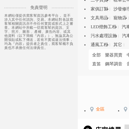
二手買賣
租車公
免責聲明
家俱訂製
沙發修
本網站僅提供窩客幫資訊參考平台， 並不
文具用品
寵物店
涉入其中任何諮詢、交易。本網站對各該窩
客幫相關資訊亦不作任何實質或形式上之審
LED燈飾工程
汽
查。本網站中所載一切窩客幫的資訊、文
字、照片、圖形 、產權、廣告內容、或其
污水處理設施
汽
他資料（以下簡稱『內容』）。無論其為公
開張貼或私下傳送，若有不實或違法情事，
均為『內容』提供者之責任，窩客幫概不負
通風工程
其它
責也不承擔任何法律責任。
全部
樂器買賣
直笛
鋼琴調音
全區