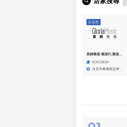
店家搜尋
台北市
宸緯樂器-樂器行,樂器買
賣,台北樂器行,南港區樂
0226538343
器行
台北市南港區忠孝東
路6段...