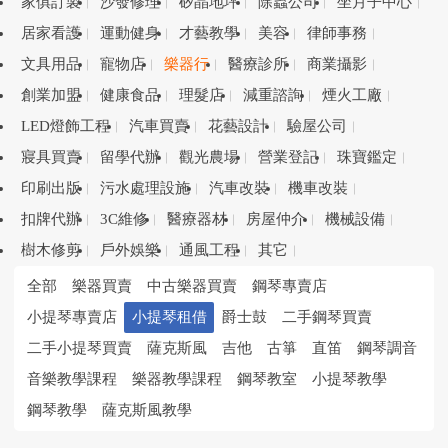
家俱訂製
沙發修理
矽晶地坪
除蟲公司
坐月子中心
居家看護
運動健身
才藝教學
美容
律師事務
文具用品
寵物店
樂器行
醫療診所
商業攝影
創業加盟
健康食品
理髮店
減重諮詢
煙火工廠
LED燈飾工程
汽車買賣
花藝設計
驗屋公司
寢具買賣
留學代辦
觀光農場
營業登記
珠寶鑑定
印刷出版
污水處理設施
汽車改裝
機車改裝
扣牌代辦
3C維修
醫療器材
房屋仲介
機械設備
樹木修剪
戶外娛樂
通風工程
其它
全部
樂器買賣
中古樂器買賣
鋼琴專賣店
小提琴專賣店
小提琴租借
爵士鼓
二手鋼琴買賣
二手小提琴買賣
薩克斯風
吉他
古箏
直笛
鋼琴調音
音樂教學課程
樂器教學課程
鋼琴教室
小提琴教學
鋼琴教學
薩克斯風教學