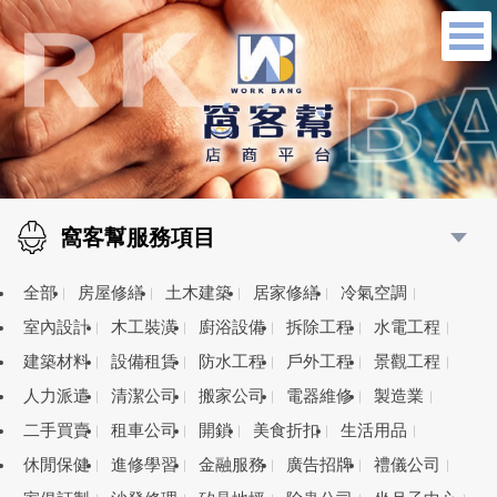
窩客幫服務項目
全部
房屋修繕
土木建築
居家修繕
冷氣空調
室內設計
木工裝潢
廚浴設備
拆除工程
水電工程
建築材料
設備租賃
防水工程
戶外工程
景觀工程
人力派遣
清潔公司
搬家公司
電器維修
製造業
二手買賣
租車公司
開鎖
美食折扣
生活用品
休閒保健
進修學習
金融服務
廣告招牌
禮儀公司