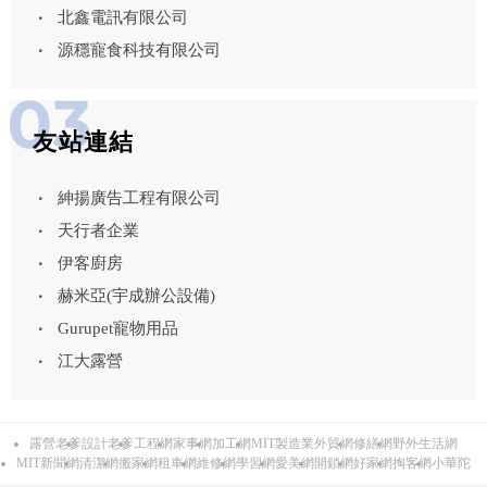
北鑫電訊有限公司
源穩寵食科技有限公司
友站連結
紳揚廣告工程有限公司
天行者企業
伊客廚房
赫米亞(宇成辦公設備)
Gurupet寵物用品
江大露營
露營老爹
設計老爹
工程網
家事網
加工網
MIT製造業外貿網
修繕網
野外生活網
MIT新聞網
清潔網
搬家網
租車網
維修網
學習網
愛美網
開鎖網
好家網
掏客網
小華陀