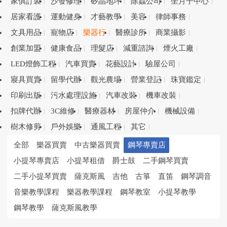
家俱訂製
沙發修理
矽晶地坪
除蟲公司
坐月子中心
居家看護
運動健身
才藝教學
美容
律師事務
文具用品
寵物店
樂器行
醫療診所
商業攝影
創業加盟
健康食品
理髮店
減重諮詢
煙火工廠
LED燈飾工程
汽車買賣
花藝設計
驗屋公司
寢具買賣
留學代辦
觀光農場
營業登記
珠寶鑑定
印刷出版
污水處理設施
汽車改裝
機車改裝
扣牌代辦
3C維修
醫療器材
房屋仲介
機械設備
樹木修剪
戶外娛樂
通風工程
其它
全部
樂器買賣
中古樂器買賣
鋼琴專賣店
小提琴專賣店
小提琴租借
爵士鼓
二手鋼琴買賣
二手小提琴買賣
薩克斯風
吉他
古箏
直笛
鋼琴調音
音樂教學課程
樂器教學課程
鋼琴教室
小提琴教學
鋼琴教學
薩克斯風教學