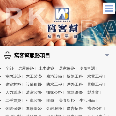
窩客幫服務項目
全部
房屋修繕
土木建築
居家修繕
冷氣空調
室內設計
木工裝潢
廚浴設備
拆除工程
水電工程
建築材料
設備租賃
防水工程
戶外工程
景觀工程
人力派遣
清潔公司
搬家公司
電器維修
製造業
二手買賣
租車公司
開鎖
美食折扣
生活用品
休閒保健
進修學習
金融服務
廣告招牌
禮儀公司